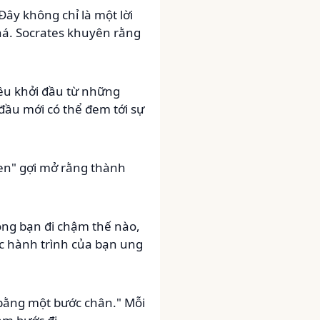
ây không chỉ là một lời
há. Socrates khuyên rằng
đều khởi đầu từ những
đầu mới có thể đem tới sự
uen" gợi mở rằng thành
ng bạn đi chậm thế nào,
ộc hành trình của bạn ung
bằng một bước chân." Mỗi