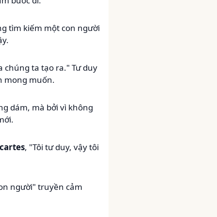
ảm bước đi.
ng tìm kiếm một con người
ậy.
 chúng ta tạo ra." Tư duy
bạn mong muốn.
ông dám, mà bởi vì không
mới.
cartes
, "Tôi tư duy, vậy tôi
 con người" truyền cảm