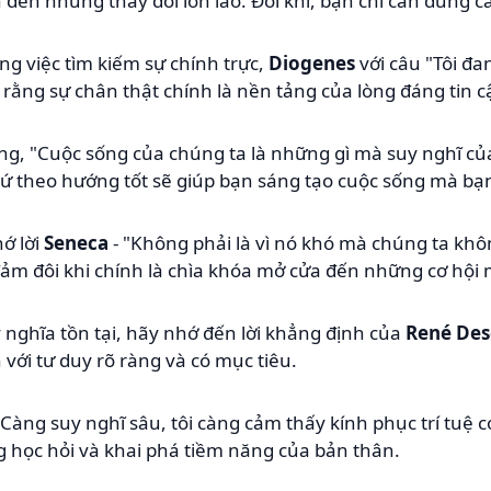
 đến những thay đổi lớn lao. Đôi khi, bạn chỉ cần dũng c
ng việc tìm kiếm sự chính trực,
Diogenes
với câu "Tôi đa
rằng sự chân thật chính là nền tảng của lòng đáng tin c
ằng, "Cuộc sống của chúng ta là những gì mà suy nghĩ của
thứ theo hướng tốt sẽ giúp bạn sáng tạo cuộc sống mà 
ớ lời
Seneca
- "Không phải là vì nó khó mà chúng ta kh
ảm đôi khi chính là chìa khóa mở cửa đến những cơ hội 
 ý nghĩa tồn tại, hãy nhớ đến lời khẳng định của
René Des
ền với tư duy rõ ràng và có mục tiêu.
"Càng suy nghĩ sâu, tôi càng cảm thấy kính phục trí tuệ
học hỏi và khai phá tiềm năng của bản thân.