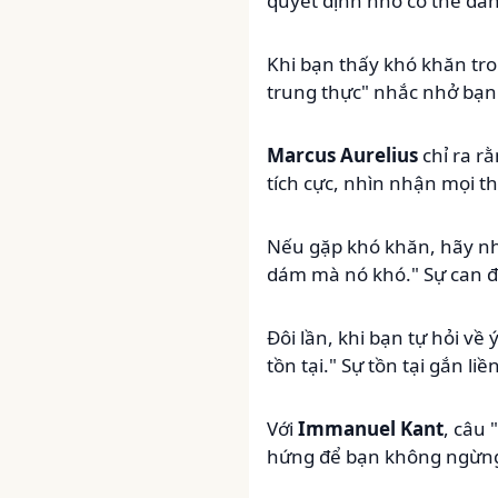
quyết định nhỏ có thể dẫn
Khi bạn thấy khó khăn tro
trung thực" nhắc nhở bạn 
Marcus Aurelius
chỉ ra r
tích cực, nhìn nhận mọi 
Nếu gặp khó khăn, hãy nh
dám mà nó khó." Sự can đ
Đôi lần, khi bạn tự hỏi về
tồn tại." Sự tồn tại gắn li
Với
Immanuel Kant
, câu 
hứng để bạn không ngừng 