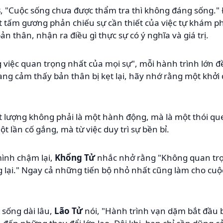
s
, "Cuộc sống chưa được thẩm tra thì không đáng sống." Đ
tấm gương phản chiếu sự cần thiết của việc tự khám p
ản thân, nhận ra điều gì thực sự có ý nghĩa và giá trị.
ng việc quan trọng nhất của mọi sự", mỗi hành trình lớn 
ng cảm thấy bản thân bị kẹt lại, hãy nhớ rằng một khởi 
ất lượng không phải là một hành động, mà là một thói q
 lần cố gắng, mà từ việc duy trì sự bền bỉ.
ình chậm lại,
Khổng Tử
nhắc nhở rằng "Không quan trọ
 lại." Ngay cả những tiến bộ nhỏ nhất cũng làm cho cu
 sống dài lâu,
Lão Tử
nói, "Hành trình vạn dặm bắt đầu 