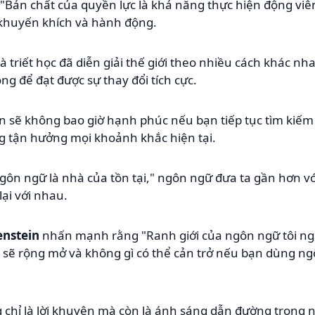
"Bản chất của quyền lực là khả năng thực hiện động vi
khuyến khích và hành động.
 triết học đã diễn giải thế giới theo nhiều cách khác nha
g để đạt được sự thay đổi tích cực.
 sẽ không bao giờ hạnh phúc nếu bạn tiếp tục tìm kiếm c
g tận hưởng mọi khoảnh khắc hiện tại.
Ngôn ngữ là nhà của tồn tại," ngôn ngữ đưa ta gần hơn vớ
lại với nhau.
enstein
nhấn mạnh rằng "Ranh giới của ngôn ngữ tôi nghĩ
bạn sẽ rộng mở và không gì có thể cản trở nếu bạn dùng n
chỉ là lời khuyên mà còn là ánh sáng dẫn đường trong n