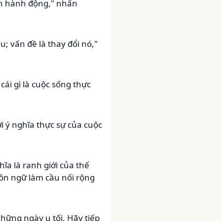
ên hành động," nhấn
u; vấn đề là thay đổi nó,"
ái gì là cuộc sống thực
i ý nghĩa thực sự của cuộc
a là ranh giới của thế
gôn ngữ làm cầu nối rộng
hững ngày u tối. Hãy tiếp