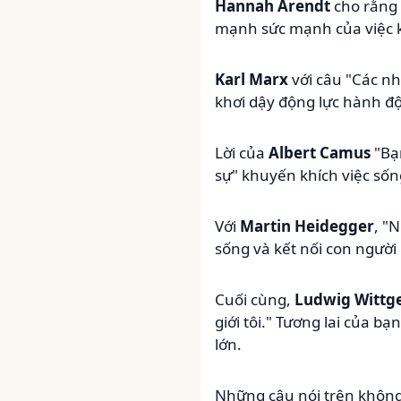
Hannah Arendt
cho rằng 
mạnh sức mạnh của việc 
Karl Marx
với câu "Các nhà
khơi dậy động lực hành độn
Lời của
Albert Camus
"Bạn
sự" khuyến khích việc sốn
Với
Martin Heidegger
, "
sống và kết nối con người 
Cuối cùng,
Ludwig Wittg
giới tôi." Tương lai của 
lớn.
Những câu nói trên không 