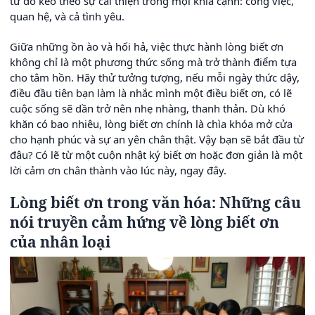
từ đó kéo theo sự cải thiện trong mọi khía cạnh: công việc,
quan hệ, và cả tình yêu.
Giữa những ồn ào và hối hả, việc thực hành lòng biết ơn
không chỉ là một phương thức sống mà trở thành điểm tựa
cho tâm hồn. Hãy thử tưởng tượng, nếu mỗi ngày thức dậy,
điều đầu tiên bạn làm là nhắc mình một điều biết ơn, có lẽ
cuộc sống sẽ dần trở nên nhẹ nhàng, thanh thản. Dù khó
khăn có bao nhiêu, lòng biết ơn chính là chìa khóa mở cửa
cho hạnh phúc và sự an yên chân thật. Vậy bạn sẽ bắt đầu từ
đâu? Có lẽ từ một cuộn nhật ký biết ơn hoặc đơn giản là một
lời cảm ơn chân thành vào lúc này, ngay đây.
Lòng biết ơn trong văn hóa: Những câu
nói truyền cảm hứng về lòng biết ơn
của nhân loại