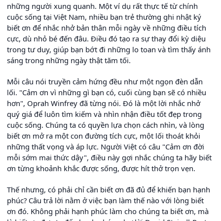
những người xung quanh. Một ví dụ rất thực tế từ chính
cuộc sống tại Việt Nam, nhiều bạn trẻ thường ghi nhật ký
biết ơn để nhắc nhở bản thân mỗi ngày về những điều tích
cực, dù nhỏ bé đến đâu. Điều đó tạo ra sự thay đổi kỳ diệu
trong tư duy, giúp bạn bớt đi những lo toan và tìm thấy ánh
sáng trong những ngày thật tăm tối.
Mỗi câu nói truyền cảm hứng đều như một ngọn đèn dẫn
lối. "Cảm ơn vì những gì bạn có, cuối cùng bạn sẽ có nhiều
hơn", Oprah Winfrey đã từng nói. Đó là một lời nhắc nhở
quý giá để luôn tìm kiếm và nhìn nhận điều tốt đẹp trong
cuộc sống. Chúng ta có quyền lựa chọn cách nhìn, và lòng
biết ơn mở ra một con đường tích cực, một lối thoát khỏi
những thất vọng và áp lực. Người Việt có câu "Cảm ơn đời
mỗi sớm mai thức dậy", điều này gợi nhắc chúng ta hãy biết
ơn từng khoảnh khắc được sống, được hít thở trọn vẹn.
Thế nhưng, có phải chỉ cần biết ơn đã đủ để khiến bạn hạnh
phúc? Câu trả lời nằm ở việc bạn làm thế nào với lòng biết
ơn đó. Không phải hạnh phúc làm cho chúng ta biết ơn, mà