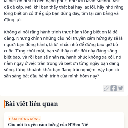
là biết ơn đưa ta đến hạnh phúc, như lời David Steindl-Rast
đã đề cập. Mỗi khi bạn thấy thất bại hay lạc lối, hãy nhớ rằng
lòng biết ơn có thể giúp bạn đứng dậy, tìm lại cân bằng và
động lực.
Không ai nói rằng hành trình thực hành lòng biết ơn là dễ
dàng. Nhưng chính những câu nói truyền cảm hứng ấy sẽ là
người bạn đồng hành, là lời nhắc nhở để đừng bao giờ bỏ
cuộc. Từng chút một, bạn sẽ thấy cuộc đời này đáng sống
biết bao. Và rồi bạn sẽ nhận ra, hạnh phúc không xa xôi, nó
nằm ngay ở việc trân trọng và biết ơn từng ngày bạn đang
sống, từng khoảnh khắc bạn đang trải nghiệm. Vậy bạn có
sẵn sàng bắt đầu hành trình của mình hôm nay?
Bài viết liên quan
CẢM HỨNG SỐNG
Câu nói truyền cảm hứng của H'Hen Niê