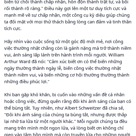
biến từ chối thành chấp nhận, hỗn độn thành trật tự, và bối
rối thành rõ ràng." Điều này gợi lên một tư duy tích cực và
mạnh mẽ về sự chấp nhận, một công cụ kỳ diệu giúp chúng
ta đối mặt với mọi thử thách bằng lòng can đảm và tinh thần
tích cực.
Hãy nhìn vào cuộc sống từ một góc độ mới mẻ, nơi công
việc thường nhật chẳng còn là gánh nặng mà trở thành niềm
vui, ánh sáng lấp lánh trên hành trình mỗi người. William
Arthur Ward đã nói: "Cảm xúc biết ơn có thể biến những
ngày thường thành ngày lễ, biến công việc thường nhật
thành niềm vui, và biến những cơ hội thường thường thành
những điều phúc lợi."
Khi bạn gặp khó khăn, bị cuốn vào những vấn đề cá nhân
hoặc công việc, đừng quên rằng đôi khi ánh sáng của bạn có
thể bùng tắt. Tuy nhiên, như Albert Schweitzer đã chia sẻ,
"Đôi khi ánh sáng của chúng ta bùng tắt, nhưng được thắp
lại nhờ tia lửa từ một người khác." Mỗi người chúng ta đều
mang trên mình một ngọn lửa, và lòng biết ơn không chỉ
gieo vào tâm hồn mình mà còn truyền lửa cho những người