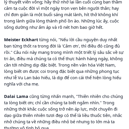
lý thuyết viển vông; hãy thử nhớ lại lần cuối cùng bạn thầm
cảm tạ cuộc đời vì một ngày trọn vẹn bên người thân; hay
chỉ đơn giản là một buổi sáng mát lành, hít thở không khí
trong lành giữa lòng thành phố ồn ào. Những lúc ấy, cuộc
sống dường như ấm áp và rõ nét hơn bao giờ hết.
Meister Eckhart
từng nói, "Nếu lời cầu nguyện duy nhất
bạn từng thốt ra trong đời là 'Cảm ơn', thì điều đó cũng đủ
rồi." Câu nói này mang trong mình một triết lý sâu sắc về sự
tri ân, điều mà chúng ta có thể thực hành hàng ngày, không
cần tới những dịp đặc biệt. Trong nền văn hóa Việt Nam,
lòng biết ơn được coi trọng đặc biệt qua những phong tục
như lễ Vu Lan báo hiếu, là dịp để con cái thể hiện lòng hiếu
nghĩa với cha mẹ.
Dalai Lama
cũng từng nhấn mạnh, "Thiên nhiên cho chúng
ta lòng biết ơn; chỉ cần chúng ta biết ngắm nhìn." Trong
những thời khắc cuộc sống trở nên áp lực, một chuyến đi
dạo giữa thiên nhiên tươi đẹp có thể là liều thuốc tiên, nhắc
nhở chúng ta về những điều nhỏ bé nhưng to lớn mà ta
thường vô tình bỏ qua.