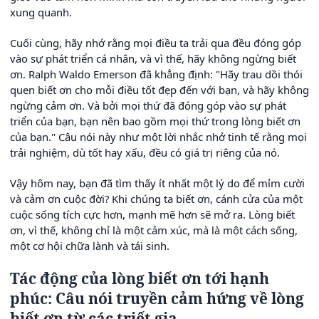
xung quanh.
Cuối cùng, hãy nhớ rằng mọi điều ta trải qua đều đóng góp
vào sự phát triển cá nhân, và vì thế, hãy không ngừng biết
ơn. Ralph Waldo Emerson đã khẳng định: "Hãy trau dồi thói
quen biết ơn cho mỗi điều tốt đẹp đến với bạn, và hãy không
ngừng cảm ơn. Và bởi mọi thứ đã đóng góp vào sự phát
triển của bạn, bạn nên bao gồm mọi thứ trong lòng biết ơn
của bạn." Câu nói này như một lời nhắc nhở tinh tế rằng mọi
trải nghiệm, dù tốt hay xấu, đều có giá trị riêng của nó.
Vậy hôm nay, bạn đã tìm thấy ít nhất một lý do để mỉm cười
và cảm ơn cuộc đời? Khi chúng ta biết ơn, cánh cửa của một
cuộc sống tích cực hơn, mạnh mẽ hơn sẽ mở ra. Lòng biết
ơn, vì thế, không chỉ là một cảm xúc, mà là một cách sống,
một cơ hội chữa lành và tái sinh.
Tác động của lòng biết ơn tới hạnh
phúc: Câu nói truyền cảm hứng về lòng
biết ơn từ các triết gia