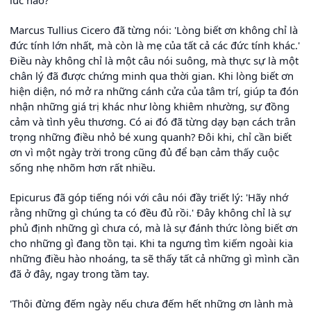
lúc nào?
Marcus Tullius Cicero đã từng nói: 'Lòng biết ơn không chỉ là
đức tính lớn nhất, mà còn là mẹ của tất cả các đức tính khác.'
Điều này không chỉ là một câu nói suông, mà thực sự là một
chân lý đã được chứng minh qua thời gian. Khi lòng biết ơn
hiện diện, nó mở ra những cánh cửa của tâm trí, giúp ta đón
nhận những giá trị khác như lòng khiêm nhường, sự đồng
cảm và tình yêu thương. Có ai đó đã từng dạy bạn cách trân
trọng những điều nhỏ bé xung quanh? Đôi khi, chỉ cần biết
ơn vì một ngày trời trong cũng đủ để bạn cảm thấy cuộc
sống nhẹ nhõm hơn rất nhiều.
Epicurus đã góp tiếng nói với câu nói đầy triết lý: 'Hãy nhớ
rằng những gì chúng ta có đều đủ rồi.' Đây không chỉ là sự
phủ định những gì chưa có, mà là sự đánh thức lòng biết ơn
cho những gì đang tồn tại. Khi ta ngưng tìm kiếm ngoài kia
những điều hào nhoáng, ta sẽ thấy tất cả những gì mình cần
đã ở đây, ngay trong tầm tay.
'Thôi đừng đếm ngày nếu chưa đếm hết những ơn lành mà