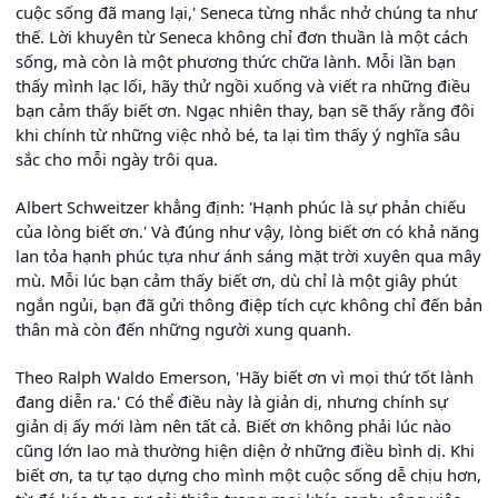
cuộc sống đã mang lại,' Seneca từng nhắc nhở chúng ta như
thế. Lời khuyên từ Seneca không chỉ đơn thuần là một cách
sống, mà còn là một phương thức chữa lành. Mỗi lần bạn
thấy mình lạc lối, hãy thử ngồi xuống và viết ra những điều
bạn cảm thấy biết ơn. Ngạc nhiên thay, bạn sẽ thấy rằng đôi
khi chính từ những việc nhỏ bé, ta lại tìm thấy ý nghĩa sâu
sắc cho mỗi ngày trôi qua.
Albert Schweitzer khẳng định: 'Hạnh phúc là sự phản chiếu
của lòng biết ơn.' Và đúng như vậy, lòng biết ơn có khả năng
lan tỏa hạnh phúc tựa như ánh sáng mặt trời xuyên qua mây
mù. Mỗi lúc bạn cảm thấy biết ơn, dù chỉ là một giây phút
ngắn ngủi, bạn đã gửi thông điệp tích cực không chỉ đến bản
thân mà còn đến những người xung quanh.
Theo Ralph Waldo Emerson, 'Hãy biết ơn vì mọi thứ tốt lành
đang diễn ra.' Có thể điều này là giản dị, nhưng chính sự
giản dị ấy mới làm nên tất cả. Biết ơn không phải lúc nào
cũng lớn lao mà thường hiện diện ở những điều bình dị. Khi
biết ơn, ta tự tạo dựng cho mình một cuộc sống dễ chịu hơn,