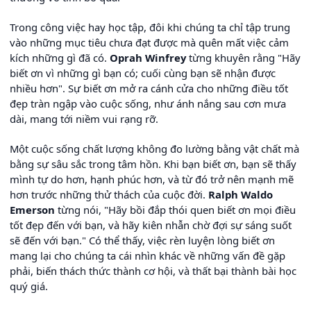
Trong công việc hay học tập, đôi khi chúng ta chỉ tập trung
vào những mục tiêu chưa đạt được mà quên mất việc cảm
kích những gì đã có.
Oprah Winfrey
từng khuyên rằng "Hãy
biết ơn vì những gì bạn có; cuối cùng bạn sẽ nhận được
nhiều hơn". Sự biết ơn mở ra cánh cửa cho những điều tốt
đẹp tràn ngập vào cuộc sống, như ánh nắng sau cơn mưa
dài, mang tới niềm vui rạng rỡ.
Một cuộc sống chất lượng không đo lường bằng vật chất mà
bằng sự sâu sắc trong tâm hồn. Khi bạn biết ơn, bạn sẽ thấy
mình tự do hơn, hạnh phúc hơn, và từ đó trở nên mạnh mẽ
hơn trước những thử thách của cuộc đời.
Ralph Waldo
Emerson
từng nói, "Hãy bồi đắp thói quen biết ơn mọi điều
tốt đẹp đến với bạn, và hãy kiên nhẫn chờ đợi sự sáng suốt
sẽ đến với bạn." Có thể thấy, việc rèn luyện lòng biết ơn
mang lại cho chúng ta cái nhìn khác về những vấn đề gặp
phải, biến thách thức thành cơ hội, và thất bại thành bài học
quý giá.