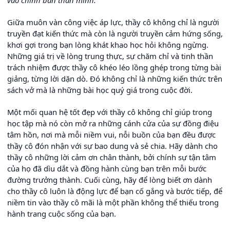
Giữa muôn vàn công việc áp lực, thầy cô không chỉ là người
truyền đạt kiến thức mà còn là người truyền cảm hứng sống,
khơi gợi trong bạn lòng khát khao học hỏi không ngừng.
Những giá trị về lòng trung thực, sự chăm chỉ và tinh thần
trách nhiệm được thầy cô khéo léo lồng ghép trong từng bài
giảng, từng lời dặn dò. Đó không chỉ là những kiến thức trên
sách vở mà là những bài học quý giá trong cuộc đời.
Một mối quan hệ tốt đẹp với thầy cô không chỉ giúp trong
học tập mà nó còn mở ra những cánh cửa của sự đồng điệu
tâm hồn, nơi mà mỗi niềm vui, nỗi buồn của bạn đều được
thầy cô đón nhận với sự bao dung và sẻ chia. Hãy dành cho
thầy cô những lời cảm ơn chân thành, bởi chính sự tận tâm
của họ đã dìu dắt và đồng hành cùng bạn trên mỗi bước
đường trưởng thành. Cuối cùng, hãy để lòng biết ơn dành
cho thầy cô luôn là động lực để bạn cố gắng và bước tiếp, để
niềm tin vào thầy cô mãi là một phần không thể thiếu trong
hành trang cuộc sống của bạn.