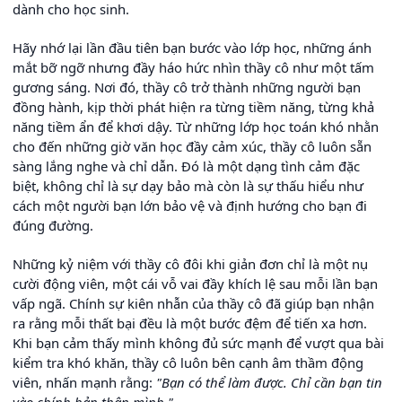
dành cho học sinh.
Hãy nhớ lại lần đầu tiên bạn bước vào lớp học, những ánh
mắt bỡ ngỡ nhưng đầy háo hức nhìn thầy cô như một tấm
gương sáng. Nơi đó, thầy cô trở thành những người bạn
đồng hành, kịp thời phát hiện ra từng tiềm năng, từng khả
năng tiềm ẩn để khơi dậy. Từ những lớp học toán khó nhằn
cho đến những giờ văn học đầy cảm xúc, thầy cô luôn sẵn
sàng lắng nghe và chỉ dẫn. Đó là một dạng tình cảm đặc
biệt, không chỉ là sự dạy bảo mà còn là sự thấu hiểu như
cách một người bạn lớn bảo vệ và định hướng cho bạn đi
đúng đường.
Những kỷ niệm với thầy cô đôi khi giản đơn chỉ là một nụ
cười động viên, một cái vỗ vai đầy khích lệ sau mỗi lần bạn
vấp ngã. Chính sự kiên nhẫn của thầy cô đã giúp bạn nhận
ra rằng mỗi thất bại đều là một bước đệm để tiến xa hơn.
Khi bạn cảm thấy mình không đủ sức mạnh để vượt qua bài
kiểm tra khó khăn, thầy cô luôn bên cạnh âm thầm động
viên, nhấn mạnh rằng:
"Bạn có thể làm được. Chỉ cần bạn tin
vào chính bản thân mình."