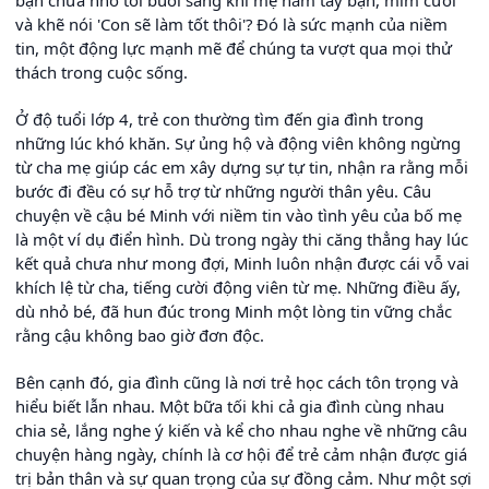
bạn chưa nhớ tới buổi sáng khi mẹ nắm tay bạn, mỉm cười
và khẽ nói 'Con sẽ làm tốt thôi'? Đó là sức mạnh của niềm
tin, một động lực mạnh mẽ để chúng ta vượt qua mọi thử
thách trong cuộc sống.
Ở độ tuổi lớp 4, trẻ con thường tìm đến gia đình trong
những lúc khó khăn. Sự ủng hộ và động viên không ngừng
từ cha mẹ giúp các em xây dựng sự tự tin, nhận ra rằng mỗi
bước đi đều có sự hỗ trợ từ những người thân yêu. Câu
chuyện về cậu bé Minh với niềm tin vào tình yêu của bố mẹ
là một ví dụ điển hình. Dù trong ngày thi căng thẳng hay lúc
kết quả chưa như mong đợi, Minh luôn nhận được cái vỗ vai
khích lệ từ cha, tiếng cười động viên từ mẹ. Những điều ấy,
dù nhỏ bé, đã hun đúc trong Minh một lòng tin vững chắc
rằng cậu không bao giờ đơn độc.
Bên cạnh đó, gia đình cũng là nơi trẻ học cách tôn trọng và
hiểu biết lẫn nhau. Một bữa tối khi cả gia đình cùng nhau
chia sẻ, lắng nghe ý kiến và kể cho nhau nghe về những câu
chuyện hàng ngày, chính là cơ hội để trẻ cảm nhận được giá
trị bản thân và sự quan trọng của sự đồng cảm. Như một sợi