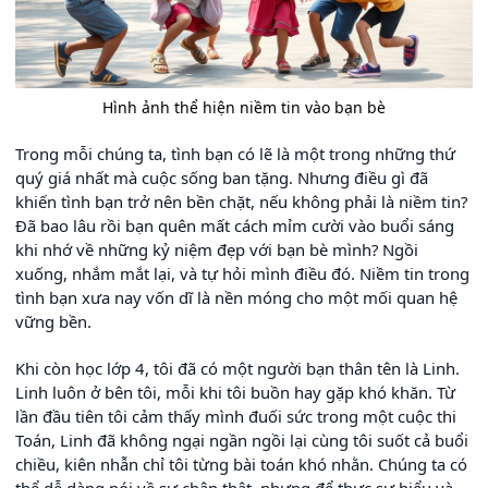
Hình ảnh thể hiện niềm tin vào bạn bè
Trong mỗi chúng ta, tình bạn có lẽ là một trong những thứ
quý giá nhất mà cuộc sống ban tặng. Nhưng điều gì đã
khiến tình bạn trở nên bền chặt, nếu không phải là niềm tin?
Đã bao lâu rồi bạn quên mất cách mỉm cười vào buổi sáng
khi nhớ về những kỷ niệm đẹp với bạn bè mình? Ngồi
xuống, nhắm mắt lại, và tự hỏi mình điều đó. Niềm tin trong
tình bạn xưa nay vốn dĩ là nền móng cho một mối quan hệ
vững bền.
Khi còn học lớp 4, tôi đã có một người bạn thân tên là Linh.
Linh luôn ở bên tôi, mỗi khi tôi buồn hay gặp khó khăn. Từ
lần đầu tiên tôi cảm thấy mình đuối sức trong một cuộc thi
Toán, Linh đã không ngại ngần ngồi lại cùng tôi suốt cả buổi
chiều, kiên nhẫn chỉ tôi từng bài toán khó nhằn. Chúng ta có
thể dễ dàng nói về sự chân thật, nhưng để thực sự hiểu và