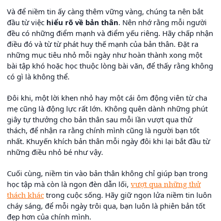
Và để niềm tin ấy càng thêm vững vàng, chúng ta nên bắt
đầu từ việc
hiểu rõ về bản thân
. Nên nhớ rằng mỗi người
đều có những điểm mạnh và điểm yếu riêng. Hãy chấp nhận
điều đó và từ từ phát huy thế mạnh của bản thân. Đặt ra
những mục tiêu nhỏ mỗi ngày như hoàn thành xong một
bài tập khó hoặc học thuộc lòng bài văn, để thấy rằng không
có gì là không thể.
Đôi khi, một lời khen nhỏ hay một cái ôm động viên từ cha
mẹ cũng là động lực rất lớn. Không quên dành những phút
giây tự thưởng cho bản thân sau mỗi lần vượt qua thử
thách, để nhận ra rằng chính mình cũng là người bạn tốt
nhất. Khuyến khích bản thân mỗi ngày đôi khi lại bắt đầu từ
những điều nhỏ bé như vậy.
Cuối cùng, niềm tin vào bản thân không chỉ giúp bạn trong
học tập mà còn là ngọn đèn dẫn lối,
vượt qua những thử
thách khác
trong cuộc sống. Hãy giữ ngọn lửa niềm tin luôn
cháy sáng, để mỗi ngày trôi qua, bạn luôn là phiên bản tốt
đẹp hơn của chính mình.