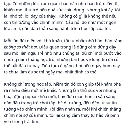
tạp. Có những lúc, cảm giác chán nản như bao trùm lấy tôi,
khiến mọi thứ trở nên quá sức chịu đựng. Nhưng khi ấy, tôi
lại nhớ tới lời dạy của thầy: "Không có gì là không thể nếu
con tin tưởng vào chính mình". Câu nói đó như một ngọn
lửa âm ỉ, dần dần thắp sáng hành trình học tập của tôi.
Mỗi lần đối diện với khó khăn, tôi tự nhắc nhở bản thân rằng
không sợ thất bại
. Điều quan trọng là dũng cảm đứng dậy
sau mỗi lần ngã. Trẻ nhỏ như chúng ta, dù chỉ mới bước vào
những năm tháng học trò, nhưng bài học về lòng tin đã có
thể bắt đầu từ nay. Tiếp tục cố gắng, bởi nếu ngày hôm nay
ta chưa làm được thì ngày mai nhất định có thể.
Không chỉ trong học tập, niềm tin đó còn giúp tôi khám phá
ra nhiều điều mới mẻ khác. Những lần thử sức với những
hoạt động ngoại khóa mới, hay đơn giản hơn là sẵn sàng
dẫn đầu trong trò chơi tập thể ở trường, đều đến từ sự tin
tưởng vào chính mình. Tôi dần nhận ra, mỗi khi chiến thắng
chính nỗi sợ của mình, tôi lại càng cảm thấy tự hào và bình
yên trong trái tim.