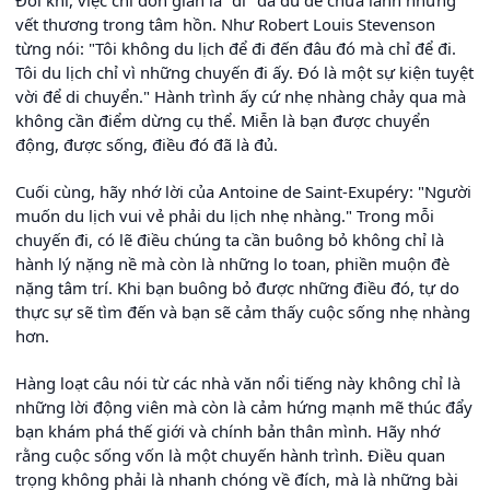
vết thương trong tâm hồn. Như Robert Louis Stevenson
từng nói: "Tôi không du lịch để đi đến đâu đó mà chỉ để đi.
Tôi du lịch chỉ vì những chuyến đi ấy. Đó là một sự kiện tuyệt
vời để di chuyển." Hành trình ấy cứ nhẹ nhàng chảy qua mà
không cần điểm dừng cụ thể. Miễn là bạn được chuyển
động, được sống, điều đó đã là đủ.
Cuối cùng, hãy nhớ lời của Antoine de Saint-Exupéry: "Người
muốn du lịch vui vẻ phải du lịch nhẹ nhàng." Trong mỗi
chuyến đi, có lẽ điều chúng ta cần buông bỏ không chỉ là
hành lý nặng nề mà còn là những lo toan, phiền muộn đè
nặng tâm trí. Khi bạn buông bỏ được những điều đó, tự do
thực sự sẽ tìm đến và bạn sẽ cảm thấy cuộc sống nhẹ nhàng
hơn.
Hàng loạt câu nói từ các nhà văn nổi tiếng này không chỉ là
những lời động viên mà còn là cảm hứng mạnh mẽ thúc đẩy
bạn khám phá thế giới và chính bản thân mình. Hãy nhớ
rằng cuộc sống vốn là một chuyến hành trình. Điều quan
trọng không phải là nhanh chóng về đích, mà là những bài