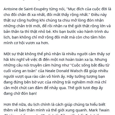
Antoine de Saint-Exupéry từng nói, "Mục đích của cuộc đời là
cho đôi chân đi xa nhất, đôi mắt thấy rộng nhất." Điều này
thật sự cộng hưởng khi chúng ta chịu mở lòng đón nhận
những chân trời mới, để rồi nhận ra thế giới thật rộng lớn và
bản thân ta thì thật nhỏ bé. Khi bạn bước vào hành trình du
lịch, bạn không chỉ mở rộng đôi mắt mà còn cho tâm hồn
mình cơ hội vươn xa hơn.
Một sự thật không thể phủ nhận là nhiều người cảm thấy sợ
hãi khi nghĩ về việc đi đến một nơi hoàn toàn xa lạ. Nhưng
những câu nói truyền cảm hứng như "Cuộc sống bắt đầu từ
cuối vùng an toàn" của Neale Donald Walsch đã giúp nhiều
người vượt qua rào cản vô hình ấy. Hãy tưởng tượng bạn
đang đứng bên bờ vực của những trải nghiệm mới mà chỉ
cần một chút can đảm để nhảy qua. Thế giới tươi đẹp ấy
đang chờ đón bạn!
Hơn thế nữa, du lịch chính là cách giúp chúng ta hiểu biết
thêm về bản thân mình và thế giới xung quanh. Mark Twain