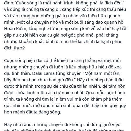
định "Cuộc sống là một hành trình, không phải là đích đến,"
và đúng là chúng ta càng đi, càng tiếp xúc thì càng thấu hiểu
và trân trọng hơn những giá trị nhân văn hiện hữu quanh
mình. Một câu chuyện nhỏ về một buổi sáng dạo quanh hồ
Hoàn Kiếm, lắng nghe từng nhịp sóng khẽ vỗ vào bờ hay bắt
gặp nụ cười hiền của cụ già nơi góc phố nhỏ, phải chăng
những khoảnh khắc bình dị như thế lại chính là hạnh phúc
đích thực?
Cuộc sống hiện đại có thể khiến ta căng thẳng và mệt mỏi
nhưng những chuyến đi luôn là liệu pháp hữu hiệu để xoa
dịu tinh thần. Dalai Lama từng khuyên "Một năm một lần,
hãy đến nơi bạn chưa bao giờ đến." Hãy cho phép bản thân
được thả mình trong sự dễ chịu của thiên nhiên, để tâm hồn
được chữa lành một cách tự nhiên nhất. Qua mỗi cuộc hành
trình, ta không chỉ tìm lại niềm vui mà còn khám phá thêm
góc nhìn mới, mở rộng nhân sinh quan để thấy trân quý quý
hơn mảnh đất ta đang sống.
Hãy nhớ rằng, những chuyến đi không chỉ dừng lại ở việc
ghi dấu những bức ảnh đẹp mà còn là cách để chúng ta tìm