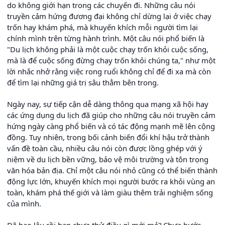
do không giới hạn trong các chuyến đi. Những câu nói
truyền cảm hứng đương đại không chỉ dừng lại ở việc chạy
trốn hay khám phá, mà khuyến khích mỗi người tìm lại
chính mình trên từng hành trình. Một câu nói phổ biến là
"Du lịch không phải là một cuộc chạy trốn khỏi cuộc sống,
mà là để cuộc sống đừng chạy trốn khỏi chúng ta," như một
lời nhắc nhở rằng việc rong ruổi không chỉ để đi xa mà còn
để tìm lại những giá trị sâu thẳm bên trong.
Ngày nay, sự tiếp cận dễ dàng thông qua mạng xã hội hay
các ứng dụng du lịch đã giúp cho những câu nói truyền cảm
hứng ngày càng phổ biến và có tác động mạnh mẽ lên cộng
đồng. Tuy nhiên, trong bối cảnh biến đổi khí hậu trở thành
vấn đề toàn cầu, nhiều câu nói còn được lồng ghép với ý
niệm về du lịch bền vững, bảo vệ môi trường và tôn trọng
văn hóa bản địa. Chỉ một câu nói nhỏ cũng có thể biến thành
động lực lớn, khuyến khích mọi người bước ra khỏi vùng an
toàn, khám phá thế giới và làm giàu thêm trải nghiệm sống
của mình.
Đã bao lâu rồi bạn chưa thử điều gì mới mẻ? Chưa bước