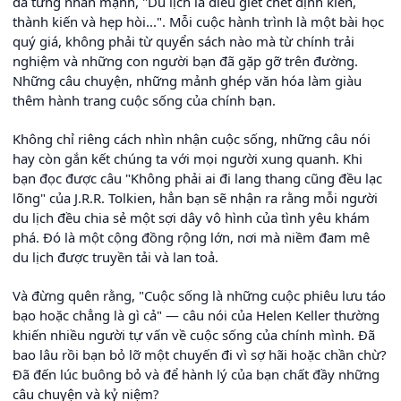
đã từng nhấn mạnh, "Du lịch là điều giết chết định kiến,
thành kiến và hẹp hòi...". Mỗi cuộc hành trình là một bài học
quý giá, không phải từ quyển sách nào mà từ chính trải
nghiệm và những con người bạn đã gặp gỡ trên đường.
Những câu chuyện, những mảnh ghép văn hóa làm giàu
thêm hành trang cuộc sống của chính bạn.
Không chỉ riêng cách nhìn nhận cuộc sống, những câu nói
hay còn gắn kết chúng ta với mọi người xung quanh. Khi
bạn đọc được câu "Không phải ai đi lang thang cũng đều lạc
lõng" của J.R.R. Tolkien, hẳn bạn sẽ nhận ra rằng mỗi người
du lịch đều chia sẻ một sợi dây vô hình của tình yêu khám
phá. Đó là một cộng đồng rộng lớn, nơi mà niềm đam mê
du lịch được truyền tải và lan toả.
Và đừng quên rằng, "Cuộc sống là những cuộc phiêu lưu táo
bạo hoặc chẳng là gì cả" — câu nói của Helen Keller thường
khiến nhiều người tự vấn về cuộc sống của chính mình. Đã
bao lâu rồi bạn bỏ lỡ một chuyến đi vì sợ hãi hoặc chần chừ?
Đã đến lúc buông bỏ và để hành lý của bạn chất đầy những
câu chuyện và kỷ niệm?