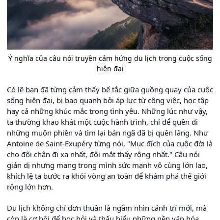
Ý nghĩa của câu nói truyền cảm hứng du lịch trong cuộc sống
hiện đại
Có lẽ bạn đã từng cảm thấy bế tắc giữa guồng quay của cuộc
sống hiện đại, bị bao quanh bởi áp lực từ công việc, học tập
hay cả những khúc mắc trong tình yêu. Những lúc như vậy,
ta thường khao khát một cuộc hành trình, chỉ để quên đi
những muộn phiền và tìm lại bản ngã đã bị quên lãng. Như
Antoine de Saint-Exupéry từng nói, "Mục đích của cuộc đời là
cho đôi chân đi xa nhất, đôi mắt thấy rộng nhất." Câu nói
giản dị nhưng mang trong mình sức mạnh vô cùng lớn lao,
khích lệ ta bước ra khỏi vòng an toàn để khám phá thế giới
rộng lớn hơn.
Du lịch không chỉ đơn thuần là ngắm nhìn cảnh trí mới, mà
còn là cơ hội để học hỏi và thấu hiểu những nền văn hóa