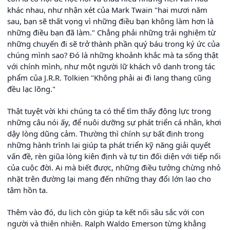
khác nhau, như nhận xét của Mark Twain "hai mươi năm
sau, bạn sẽ thất vọng vì những điều bạn không làm hơn là
những điều bạn đã làm." Chẳng phải những trải nghiệm từ
những chuyến đi sẽ trở thành phần quý báu trong ký ức của
chúng mình sao? Đó là những khoảnh khắc mà ta sống thật
với chính mình, như một người lữ khách vô danh trong tác
phẩm của J.R.R. Tolkien "Không phải ai đi lang thang cũng
đều lạc lõng."
Thật tuyệt vời khi chúng ta có thể tìm thấy động lực trong
những câu nói ấy, để nuôi dưỡng sự phát triển cá nhân, khơi
dậy lòng dũng cảm. Thường thì chính sự bất định trong
những hành trình lại giúp ta phát triển kỹ năng giải quyết
vấn đề, rèn giũa lòng kiên định và tự tin đối diện với tiếp nối
của cuộc đời. Ai mà biết được, những điều tưởng chừng nhỏ
nhặt trên đường lại mang đến những thay đổi lớn lao cho
tâm hồn ta.
Thêm vào đó, du lịch còn giúp ta kết nối sâu sắc với con
người và thiên nhiên. Ralph Waldo Emerson từng khẳng