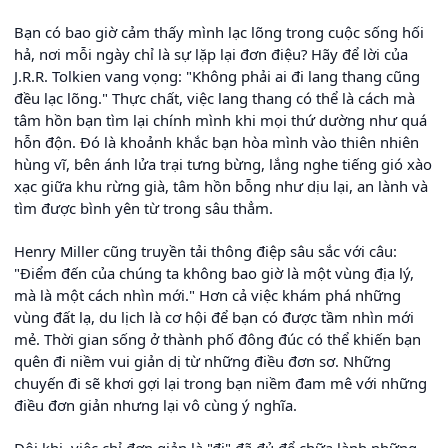
Bạn có bao giờ cảm thấy mình lạc lõng trong cuộc sống hối
hả, nơi mỗi ngày chỉ là sự lặp lại đơn điệu? Hãy để lời của
J.R.R. Tolkien vang vọng: "Không phải ai đi lang thang cũng
đều lạc lõng." Thực chất, việc lang thang có thể là cách mà
tâm hồn bạn tìm lại chính mình khi mọi thứ dường như quá
hỗn độn. Đó là khoảnh khắc bạn hòa mình vào thiên nhiên
hùng vĩ, bên ánh lửa trại tưng bừng, lắng nghe tiếng gió xào
xạc giữa khu rừng già, tâm hồn bỗng như dịu lại, an lành và
tìm được bình yên từ trong sâu thẳm.
Henry Miller cũng truyền tải thông điệp sâu sắc với câu:
"Điểm đến của chúng ta không bao giờ là một vùng địa lý,
mà là một cách nhìn mới." Hơn cả việc khám phá những
vùng đất lạ, du lịch là cơ hội để bạn có được tầm nhìn mới
mẻ. Thời gian sống ở thành phố đông đúc có thể khiến bạn
quên đi niềm vui giản dị từ những điều đơn sơ. Những
chuyến đi sẽ khơi gợi lại trong bạn niềm đam mê với những
điều đơn giản nhưng lại vô cùng ý nghĩa.
Đôi khi, việc chỉ đơn giản là "đi" đã đủ để chữa lành những