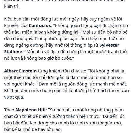
kiên trì.
Nếu bạn cần một động lực mỗi ngày, hãy suy ngẫm về lời
khuyên của
Confucius
: "Không quan trọng bạn đi chậm như
thế nào, miễn là bạn không dừng lại." Mọi sự tiến bộ nhỏ bé
đều đáng quý. Trong những lúc bạn cảm thấy mọi thứ như
đang ngáng đường, hãy nhớ tới thông điệp từ
Sylvester
Stallone
: "Mỗi nhà vô địch đều từng là một người tranh thủ
nỗ lực và không bao giờ bỏ cuộc."
Albert Einstein
từng khiêm tốn chia sẻ: "Tôi không phải là
một thiên tài, tôi chỉ đơn giản là đam mê và tò mò hơn so
với người khác." Đam mê là nguồn động lực mạnh mẽ nhất.
Khi bạn đam mê, chông gai chỉ là những thử thách thú vị cần
vượt qua.
Theo
Napoleon Hill
: "Sự bền bỉ là một trong những phẩm
chất cần thiết để biến ý tưởng thành hiện thực." Đã đến lúc
bạn bắt đầu tạo dựng cho mình lộ trình vươn tới giấc mơ,
bất kể là nhỏ bé hay lớn lao.