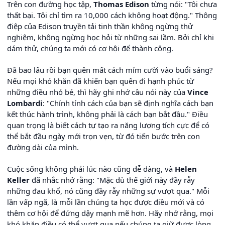
Trên con đường học tập,
Thomas Edison
từng nói: "Tôi chưa
thất bại. Tôi chỉ tìm ra 10,000 cách không hoạt động." Thông
điệp của Edison truyền tải tinh thần không ngừng thử
nghiệm, không ngừng học hỏi từ những sai lầm. Bởi chỉ khi
dám thử, chúng ta mới có cơ hội để thành công.
Đã bao lâu rồi bạn quên mất cách mỉm cười vào buổi sáng?
Nếu mọi khó khăn đã khiến bạn quên đi hạnh phúc từ
những điều nhỏ bé, thì hãy ghi nhớ câu nói này của
Vince
Lombardi
: "Chính tính cách của bạn sẽ định nghĩa cách bạn
kết thúc hành trình, không phải là cách bạn bắt đầu." Điều
quan trọng là biết cách tự tạo ra năng lượng tích cực để có
thể bắt đầu ngày mới trọn vẹn, từ đó tiến bước trên con
đường dài của mình.
Cuộc sống không phải lúc nào cũng dễ dàng, và
Helen
Keller
đã nhắc nhở rằng: "Mặc dù thế giới này đầy rẫy
những đau khổ, nó cũng đầy rẫy những sự vượt qua." Mỗi
lần vấp ngã, là mỗi lần chúng ta học được điều mới và có
thêm cơ hội để đứng dậy mạnh mẽ hơn. Hãy nhớ rằng, mọi
khó khăn điều có thể vượt qua nếu chúng ta giữ được lòng