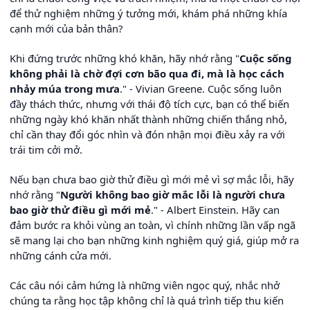
để thử nghiệm những ý tưởng mới, khám phá những khía
cạnh mới của bản thân?
Khi đứng trước những khó khăn, hãy nhớ rằng "
Cuộc sống
không phải là chờ đợi cơn bão qua đi, mà là học cách
nhảy múa trong mưa
." - Vivian Greene. Cuộc sống luôn
đầy thách thức, nhưng với thái độ tích cực, bạn có thể biến
những ngày khó khăn nhất thành những chiến thắng nhỏ,
chỉ cần thay đổi góc nhìn và đón nhận mọi điều xảy ra với
trái tim cởi mở.
Nếu bạn chưa bao giờ thử điều gì mới mẻ vì sợ mắc lỗi, hãy
nhớ rằng "
Người không bao giờ mắc lỗi là người chưa
bao giờ thử điều gì mới mẻ
." - Albert Einstein. Hãy can
đảm bước ra khỏi vùng an toàn, vì chính những lần vấp ngã
sẽ mang lại cho bạn những kinh nghiệm quý giá, giúp mở ra
những cánh cửa mới.
Các câu nói cảm hứng là những viên ngọc quý, nhắc nhở
chúng ta rằng học tập không chỉ là quá trình tiếp thu kiến