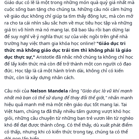
Giáo dục có lẽ là một trong những món quà quý giá nhất mà
cuộc sống ban tặng cho chúng ta. Những câu nói cảm hứng
về giáo dục không chỉ giúp ta tìm thấy động lực, mà còn mở
ra cho ta cái nhìn sâu sắc hơn về mục tiêu học tập và những
giá trị vô hình mà nó mang lại. Đã bao lâu rồi bạn dừng lại
để suy nghĩ về ý nghĩa thực sự của việc ngồi trên ghế nhà
trường hay việc tham gia khóa học online?
"Giáo dục tri
thức mà không giáo dục trái tim thì không phải là giáo
dục thực sự,"
Aristotle đã nhắc nhở chúng ta không chỉ học
để lấy kiến thức mà còn để trở thành một con người có đạo
đức. Học tập là cả một hành trình dài, không chỉ có kiến
thức, còn là xây dựng nhân cách.
Câu nói của
Nelson Mandela
rằng
"Giáo dục là vũ khí mạnh
nhất mà bạn có thể sử dụng để thay đổi thế giới,"
nhấn mạnh
hiệu quả mạnh mẽ mà một nền giáo dục tốt mang lại. Tại
Việt Nam, chúng ta đã thấy nhiều tấm gương vượt khó học
giỏi, những câu chuyện từ những bạn trẻ vươn lên từ nghèo
khó để đạt được thành công. Có thể thấy, dù xuất phát điểm
có thấp, nhưng khi có kiến thức trong tay, chúng ta có thể
dời non lấp biển.