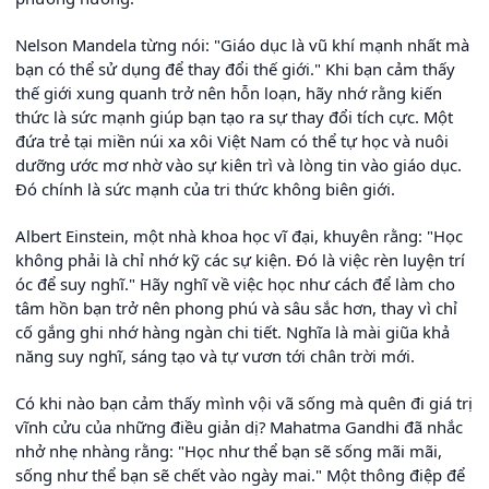
Nelson Mandela từng nói: "Giáo dục là vũ khí mạnh nhất mà
bạn có thể sử dụng để thay đổi thế giới." Khi bạn cảm thấy
thế giới xung quanh trở nên hỗn loạn, hãy nhớ rằng kiến
thức là sức mạnh giúp bạn tạo ra sự thay đổi tích cực. Một
đứa trẻ tại miền núi xa xôi Việt Nam có thể tự học và nuôi
dưỡng ước mơ nhờ vào sự kiên trì và lòng tin vào giáo dục.
Đó chính là sức mạnh của tri thức không biên giới.
Albert Einstein, một nhà khoa học vĩ đại, khuyên rằng: "Học
không phải là chỉ nhớ kỹ các sự kiện. Đó là việc rèn luyện trí
óc để suy nghĩ." Hãy nghĩ về việc học như cách để làm cho
tâm hồn bạn trở nên phong phú và sâu sắc hơn, thay vì chỉ
cố gắng ghi nhớ hàng ngàn chi tiết. Nghĩa là mài giũa khả
năng suy nghĩ, sáng tạo và tự vươn tới chân trời mới.
Có khi nào bạn cảm thấy mình vội vã sống mà quên đi giá trị
vĩnh cửu của những điều giản dị? Mahatma Gandhi đã nhắc
nhở nhẹ nhàng rằng: "Học như thể bạn sẽ sống mãi mãi,
sống như thể bạn sẽ chết vào ngày mai." Một thông điệp để