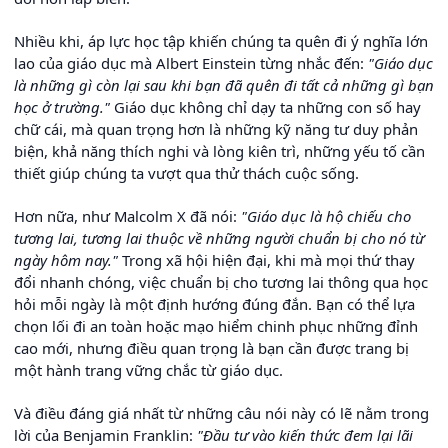
Nhiều khi, áp lực học tập khiến chúng ta quên đi ý nghĩa lớn
lao của giáo dục mà Albert Einstein từng nhắc đến:
"Giáo dục
là những gì còn lại sau khi bạn đã quên đi tất cả những gì bạn
học ở trường."
Giáo dục không chỉ dạy ta những con số hay
chữ cái, mà quan trọng hơn là những kỹ năng tư duy phản
biện, khả năng thích nghi và lòng kiên trì, những yếu tố cần
thiết giúp chúng ta vượt qua thử thách cuộc sống.
Hơn nữa, như Malcolm X đã nói:
"Giáo dục là hộ chiếu cho
tương lai, tương lai thuộc về những người chuẩn bị cho nó từ
ngày hôm nay."
Trong xã hội hiện đại, khi mà mọi thứ thay
đổi nhanh chóng, việc chuẩn bị cho tương lai thông qua học
hỏi mỗi ngày là một định hướng đúng đắn. Bạn có thể lựa
chọn lối đi an toàn hoặc mạo hiểm chinh phục những đỉnh
cao mới, nhưng điều quan trọng là bạn cần được trang bị
một hành trang vững chắc từ giáo dục.
Và điều đáng giá nhất từ những câu nói này có lẽ nằm trong
lời của Benjamin Franklin:
"Đầu tư vào kiến thức đem lại lãi