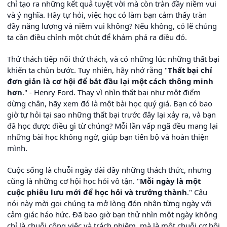
chỉ tạo ra những kết quả tuyệt vời mà còn tràn đầy niềm vui
và ý nghĩa. Hãy tự hỏi, việc học có làm bạn cảm thấy tràn
đầy năng lượng và niềm vui không? Nếu không, có lẽ chúng
ta cần điều chỉnh một chút để khám phá ra điều đó.
Thử thách tiếp nối thử thách, và có những lúc những thất bại
khiến ta chùn bước. Tuy nhiên, hãy nhớ rằng "
Thất bại chỉ
đơn giản là cơ hội để bắt đầu lại một cách thông minh
hơn
." - Henry Ford. Thay vì nhìn thất bại như một điểm
dừng chân, hãy xem đó là một bài học quý giá. Bạn có bao
giờ tự hỏi tại sao những thất bại trước đây lại xảy ra, và bạn
đã học được điều gì từ chúng? Mỗi lần vấp ngã đều mang lại
những bài học không ngờ, giúp bạn tiến bộ và hoàn thiện
mình.
Cuộc sống là chuỗi ngày dài đầy những thách thức, nhưng
cũng là những cơ hội học hỏi vô tận. "
Mỗi ngày là một
cuộc phiêu lưu mới để học hỏi và trưởng thành
." Câu
nói này mời gọi chúng ta mở lòng đón nhận từng ngày với
cảm giác háo hức. Đã bao giờ bạn thử nhìn một ngày không
chỉ là chuỗi công việc và trách nhiệm, mà là một chuỗi cơ hội