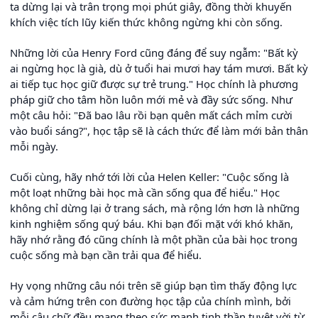
ta dừng lại và trân trọng mọi phút giây, đồng thời khuyến
khích việc tích lũy kiến thức không ngừng khi còn sống.
Những lời của Henry Ford cũng đáng để suy ngẫm: "Bất kỳ
ai ngừng học là già, dù ở tuổi hai mươi hay tám mươi. Bất kỳ
ai tiếp tục học giữ được sự trẻ trung." Học chính là phương
pháp giữ cho tâm hồn luôn mới mẻ và đầy sức sống. Như
một câu hỏi: "Đã bao lâu rồi bạn quên mất cách mỉm cười
vào buổi sáng?", học tập sẽ là cách thức để làm mới bản thân
mỗi ngày.
Cuối cùng, hãy nhớ tới lời của Helen Keller: "Cuộc sống là
một loạt những bài học mà cần sống qua để hiểu." Học
không chỉ dừng lại ở trang sách, mà rộng lớn hơn là những
kinh nghiệm sống quý báu. Khi bạn đối mặt với khó khăn,
hãy nhớ rằng đó cũng chính là một phần của bài học trong
cuộc sống mà bạn cần trải qua để hiểu.
Hy vọng những câu nói trên sẽ giúp bạn tìm thấy động lực
và cảm hứng trên con đường học tập của chính mình, bởi
mỗi câu chữ đều mang theo sức mạnh tinh thần tuyệt vời từ