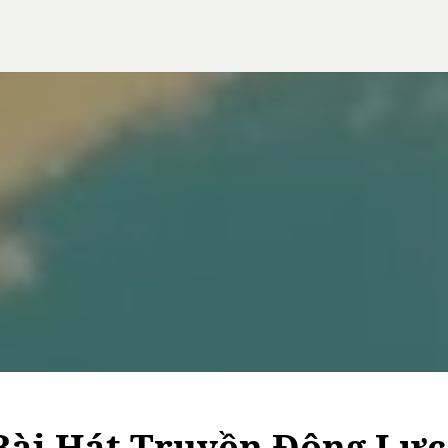
ài Hát Truyền Động Lực