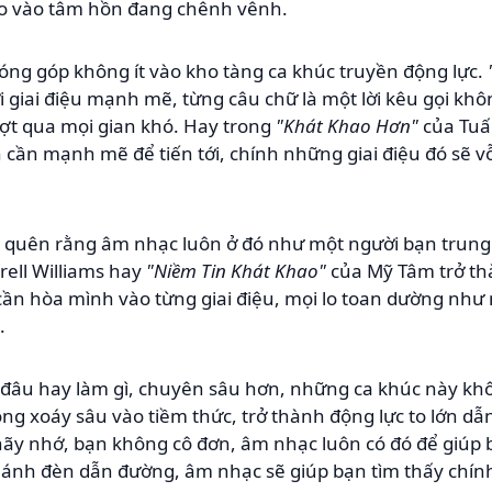
o vào tâm hồn đang chênh vênh.
ng góp không ít vào kho tàng ca khúc truyền động lực.
 giai điệu mạnh mẽ, từng câu chữ là một lời kêu gọi khô
ượt qua mọi gian khó. Hay trong
"Khát Khao Hơn"
của Tuấ
cần mạnh mẽ để tiến tới, chính những giai điệu đó sẽ vỗ
ng quên rằng âm nhạc luôn ở đó như một người bạn trun
ell Williams hay
"Niềm Tin Khát Khao"
của Mỹ Tâm trở th
cần hòa mình vào từng giai điệu, mọi lo toan dường như
.
 đâu hay làm gì, chuyên sâu hơn, những ca khúc này kh
ông xoáy sâu vào tiềm thức, trở thành động lực to lớn dẫ
, hãy nhớ, bạn không cô đơn, âm nhạc luôn có đó để giúp 
ánh đèn dẫn đường, âm nhạc sẽ giúp bạn tìm thấy chính