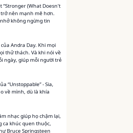
t “Stronger (What Doesn't
 ta trở nên mạnh mẽ hơn.
ắc nhở không ngừng tin
 của Andra Day. Khi mọi
i thử thách. Và khi nói về
i ngày, giúp mỗi người trẻ
a “Unstoppable” - Sia,
o về mình, dù là khía
âm nhạc giúp họ chậm lại,
g ca khúc quen thuộc,
Như Bruce Springsteen