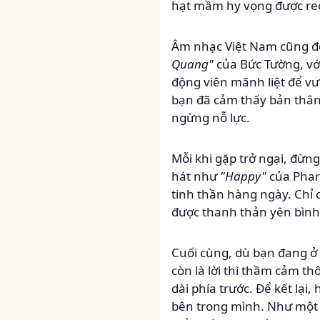
hạt mầm hy vọng được re
Âm nhạc Việt Nam cũng đó
Quang"
của Bức Tường, với
động viên mãnh liệt để v
bạn đã cảm thấy bản thân 
ngừng nỗ lực.
Mỗi khi gặp trở ngại, đừ
hát như
"Happy"
của Pharr
tinh thần hàng ngày. Chỉ 
được thanh thản yên bình
Cuối cùng, dù bạn đang ở
còn là lời thì thầm cảm th
dài phía trước. Để kết lại
bên trong mình. Như một 