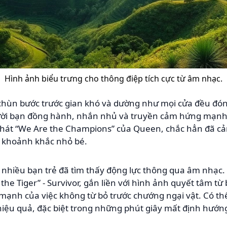
Hình ảnh biểu trưng cho thông điệp tích cực từ âm nhạc.
chùn bước trước gian khó và dường như mọi cửa đều đón
gười bạn đồng hành, nhắn nhủ và truyền cảm hứng mạnh
 hát “We Are the Champions” của Queen, chắc hẳn đã c
t khoảnh khắc nhỏ bé.
m, nhiều bạn trẻ đã tìm thấy động lực thông qua âm nhạc
the Tiger” - Survivor, gắn liền với hình ảnh quyết tâm từ b
ạnh của việc không từ bỏ trước chướng ngại vật. Có thể 
iệu quả, đặc biệt trong những phút giây mất định hướn