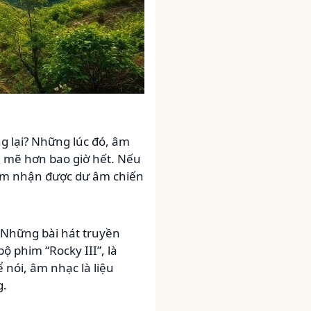
g lại? Những lúc đó, âm
 mẽ hơn bao giờ hết. Nếu
ảm nhận được dư âm chiến
. Những bài hát truyền
ộ phim “Rocky III”, là
nói, âm nhạc là liệu
g.