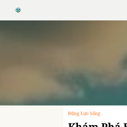
Động Lực Sống
Khám Phá B