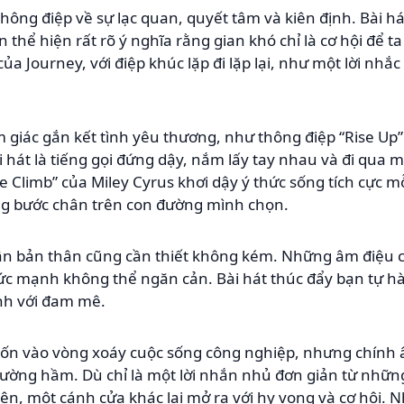
ông điệp về sự lạc quan, quyết tâm và kiên định. Bài há
son thể hiện rất rõ ý nghĩa rằng gian khó chỉ là cơ hội để
 của Journey, với điệp khúc lặp đi lặp lại, như một lời nh
giác gắn kết tình yêu thương, như thông điệp “Rise Up”
hát là tiếng gọi đứng dậy, nắm lấy tay nhau và đi qua mọ
 Climb” của Miley Cyrus khơi dậy ý thức sống tích cực mỗ
ừng bước chân trên con đường mình chọn.
 bản thân cũng cần thiết không kém. Những âm điệu củ
sức mạnh không thể ngăn cản. Bài hát thúc đẩy bạn tự hà
nh với đam mê.
cuốn vào vòng xoáy cuộc sống công nghiệp, nhưng chính 
đường hầm. Dù chỉ là một lời nhắn nhủ đơn giản từ nhữn
n, một cánh cửa khác lại mở ra với hy vọng và cơ hội. 