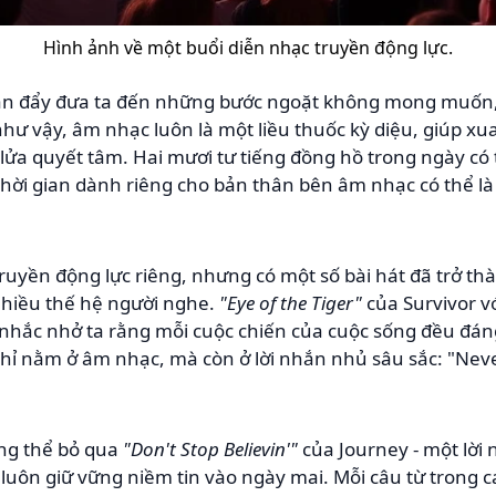
Hình ảnh về một buổi diễn nhạc truyền động lực.
 lần đẩy đưa ta đến những bước ngoặt không mong muốn
hư vậy, âm nhạc luôn là một liều thuốc kỳ diệu, giúp x
n lửa quyết tâm. Hai mươi tư tiếng đồng hồ trong ngày 
hời gian dành riêng cho bản thân bên âm nhạc có thể l
 truyền động lực riêng, nhưng có một số bài hát đã trở 
nhiều thế hệ người nghe.
"Eye of the Tiger"
của Survivor v
 nhắc nhở ta rằng mỗi cuộc chiến của cuộc sống đều đán
ỉ nằm ở âm nhạc, mà còn ở lời nhắn nhủ sâu sắc: "Never
ng thể bỏ qua
"Don't Stop Believin'"
của Journey - một lời 
luôn giữ vững niềm tin vào ngày mai. Mỗi câu từ trong c