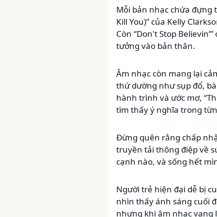
Mỗi bản nhạc chứa đựng th
Kill You)” của Kelly Clark
Còn “Don't Stop Believin’”
tưởng vào bản thân.
Âm nhạc còn mang lại cảm 
thứ dường như sụp đổ, bài 
hành trình và ước mơ, “The
tìm thấy ý nghĩa trong t
Đừng quên rằng chấp nhận
truyền tải thông điệp về 
cạnh nào, và sống hết mì
Người trẻ hiện đại dễ bị 
nhìn thấy ánh sáng cuối 
nhưng khi âm nhạc vang lê