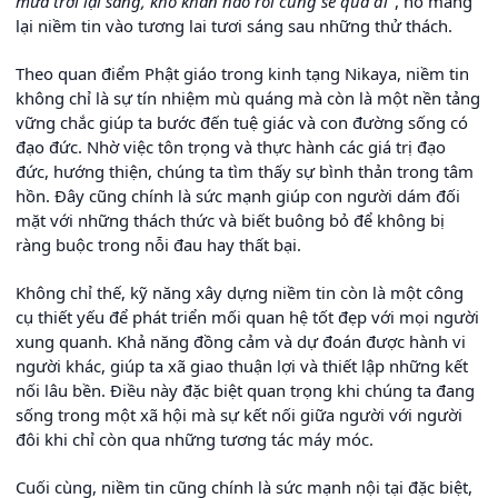
mưa trời lại sáng, khó khăn nào rồi cũng sẽ qua đi
", nó mang
lại niềm tin vào tương lai tươi sáng sau những thử thách.
Theo quan điểm Phật giáo trong kinh tạng Nikaya, niềm tin
không chỉ là sự tín nhiệm mù quáng mà còn là một nền tảng
vững chắc giúp ta bước đến tuệ giác và con đường sống có
đạo đức. Nhờ việc tôn trọng và thực hành các giá trị đạo
đức, hướng thiện, chúng ta tìm thấy sự bình thản trong tâm
hồn. Đây cũng chính là sức mạnh giúp con người dám đối
mặt với những thách thức và biết buông bỏ để không bị
ràng buộc trong nỗi đau hay thất bại.
Không chỉ thế, kỹ năng xây dựng niềm tin còn là một công
cụ thiết yếu để phát triển mối quan hệ tốt đẹp với mọi người
xung quanh. Khả năng đồng cảm và dự đoán được hành vi
người khác, giúp ta xã giao thuận lợi và thiết lập những kết
nối lâu bền. Điều này đặc biệt quan trọng khi chúng ta đang
sống trong một xã hội mà sự kết nối giữa người với người
đôi khi chỉ còn qua những tương tác máy móc.
Cuối cùng, niềm tin cũng chính là sức mạnh nội tại đặc biệt,