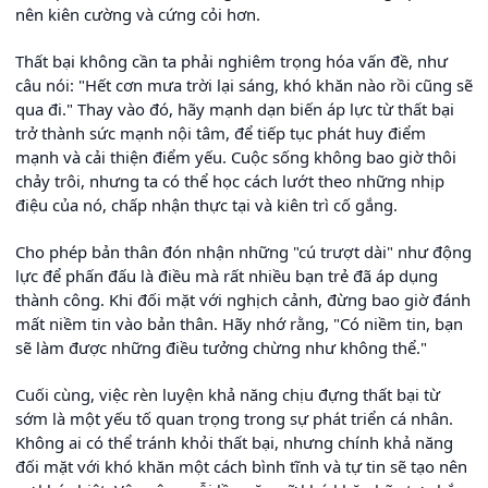
nên kiên cường và cứng cỏi hơn.
Thất bại không cần ta phải nghiêm trọng hóa vấn đề, như
câu nói: "Hết cơn mưa trời lại sáng, khó khăn nào rồi cũng sẽ
qua đi." Thay vào đó, hãy mạnh dạn biến áp lực từ thất bại
trở thành sức mạnh nội tâm, để tiếp tục phát huy điểm
mạnh và cải thiện điểm yếu. Cuộc sống không bao giờ thôi
chảy trôi, nhưng ta có thể học cách lướt theo những nhịp
điệu của nó, chấp nhận thực tại và kiên trì cố gắng.
Cho phép bản thân đón nhận những "cú trượt dài" như động
lực để phấn đấu là điều mà rất nhiều bạn trẻ đã áp dụng
thành công. Khi đối mặt với nghịch cảnh, đừng bao giờ đánh
mất niềm tin vào bản thân. Hãy nhớ rằng, "Có niềm tin, bạn
sẽ làm được những điều tưởng chừng như không thể."
Cuối cùng, việc rèn luyện khả năng chịu đựng thất bại từ
sớm là một yếu tố quan trọng trong sự phát triển cá nhân.
Không ai có thể tránh khỏi thất bại, nhưng chính khả năng
đối mặt với khó khăn một cách bình tĩnh và tự tin sẽ tạo nên