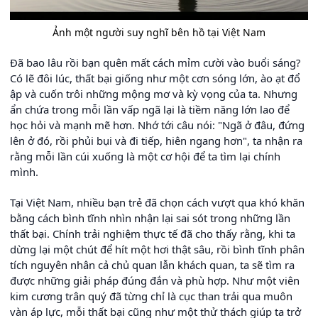
Ảnh một người suy nghĩ bên hồ tại Việt Nam
Đã bao lâu rồi bạn quên mất cách mỉm cười vào buổi sáng?
Có lẽ đôi lúc, thất bại giống như một cơn sóng lớn, ào ạt đổ
ập và cuốn trôi những mộng mơ và kỳ vọng của ta. Nhưng
ẩn chứa trong mỗi lần vấp ngã lại là tiềm năng lớn lao để
học hỏi và mạnh mẽ hơn. Nhớ tới câu nói: "Ngã ở đâu, đứng
lên ở đó, rồi phủi bụi và đi tiếp, hiên ngang hơn", ta nhận ra
rằng mỗi lần cúi xuống là một cơ hội để ta tìm lại chính
mình.
Tại Việt Nam, nhiều bạn trẻ đã chọn cách vượt qua khó khăn
bằng cách bình tĩnh nhìn nhận lại sai sót trong những lần
thất bại. Chính trải nghiệm thực tế đã cho thấy rằng, khi ta
dừng lại một chút để hít một hơi thật sâu, rồi bình tĩnh phân
tích nguyên nhân cả chủ quan lẫn khách quan, ta sẽ tìm ra
được những giải pháp đúng đắn và phù hợp. Như một viên
kim cương trân quý đã từng chỉ là cục than trải qua muôn
vàn áp lực, mỗi thất bại cũng như một thử thách giúp ta trở