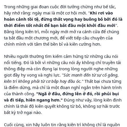
Trong những giai đoạn cuộc đời tưởng chừng như bế tắc,
hãy nhớ rằng: ngày mai là một cơ hội mới. "
Khi rơi vào
hoàn cảnh tồi tệ, đừng thất vọng hay buông bỏ bởi đó là
thời điểm tốt nhất để bạn bắt đầu một khởi đầu mới
".
Bằng lòng kiên trì, mỗi ngày mới mở ra cánh cửa để chúng
ta bắt đầu một chương mới, để viết tiếp câu chuyện của
chính mình với tâm thế bền bỉ và kiên cường hơn.
Nhiều người thường tìm kiếm cảm hứng từ những câu nói
nổi tiếng. Đó là bởi vì những câu nói ấy không chỉ truyền tải
thông điệp mà còn đọng lại trong lòng người nghe những
giọt đầy hy vọng và nghị lực.
"Sức mạnh đến từ sự cố gắng,
kiên trì không phải từ cơ bắp hay đầu óc."
Thất bại chưa từng
là điểm dừng, mà chỉ là một đoạn nghỉ ngắn trên hành trình
của thành công.
"Ngã ở đâu, đứng lên ở đó, rồi phủi bụi
và đi tiếp, hiên ngang hơn."
Đúng như vậy, lòng kiên định
chính là thái độ kiên quyết không từ bỏ, không sợ hãi trước
bất kỳ trở ngại nào.
Cuối cùng, xin hãy luôn tin rằng kiên trì không chỉ là nguồn