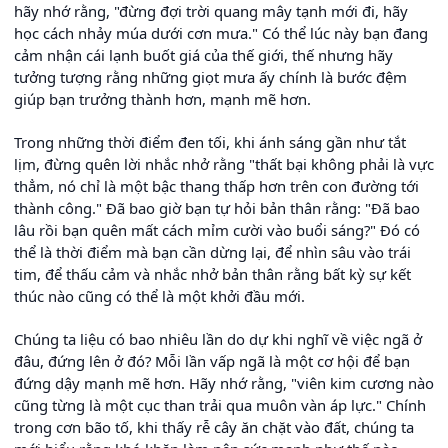
hãy nhớ rằng, "đừng đợi trời quang mây tạnh mới đi, hãy
học cách nhảy múa dưới cơn mưa." Có thể lúc này bạn đang
cảm nhận cái lạnh buốt giá của thế giới, thế nhưng hãy
tưởng tượng rằng những giọt mưa ấy chính là bước đệm
giúp bạn trưởng thành hơn, mạnh mẽ hơn.
Trong những thời điểm đen tối, khi ánh sáng gần như tắt
lịm, đừng quên lời nhắc nhở rằng "thất bại không phải là vực
thẳm, nó chỉ là một bậc thang thấp hơn trên con đường tới
thành công." Đã bao giờ bạn tự hỏi bản thân rằng: "Đã bao
lâu rồi bạn quên mất cách mỉm cười vào buổi sáng?" Đó có
thể là thời điểm mà bạn cần dừng lại, để nhìn sâu vào trái
tim, để thấu cảm và nhắc nhở bản thân rằng bất kỳ sự kết
thúc nào cũng có thể là một khởi đầu mới.
Chúng ta liệu có bao nhiêu lần do dự khi nghĩ về việc ngã ở
đâu, đứng lên ở đó? Mỗi lần vấp ngã là một cơ hội để bạn
đứng dậy mạnh mẽ hơn. Hãy nhớ rằng, "viên kim cương nào
cũng từng là một cục than trải qua muôn vàn áp lực." Chính
trong cơn bão tố, khi thấy rễ cây ăn chặt vào đất, chúng ta