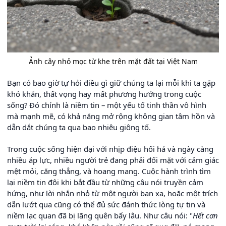
Ảnh cây nhỏ mọc từ khe trên mặt đất tại Việt Nam
Bạn có bao giờ tự hỏi điều gì giữ chúng ta lại mỗi khi ta gặp
khó khăn, thất vọng hay mất phương hướng trong cuộc
sống? Đó chính là niềm tin – một yếu tố tinh thần vô hình
mà mạnh mẽ, có khả năng mở rộng không gian tâm hồn và
dẫn dắt chúng ta qua bao nhiêu giông tố.
Trong cuộc sống hiện đại với nhịp điệu hối hả và ngày càng
nhiều áp lực, nhiều người trẻ đang phải đối mặt với cảm giác
mệt mỏi, căng thẳng, và hoang mang. Cuộc hành trình tìm
lại niềm tin đôi khi bắt đầu từ những câu nói truyền cảm
hứng, như lời nhắn nhỏ từ một người bạn xa, hoặc một trích
dẫn lướt qua cũng có thể đủ sức đánh thức lòng tự tin và
niềm lạc quan đã bị lãng quên bấy lâu. Như câu nói: "
Hết cơn