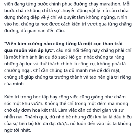
viên đang từng bước chinh phục đường chạy marathon. Mỗi
bước chân không chỉ là sự chuyển động vật lý mà còn chứa
đựng thông điệp về ý chí và quyết tâm không ngừng. Nhìn
vào họ, chúng ta học được cách kiên trì vượt qua từng chặng
đường, dù gian nan đến đâu.
"
Viên kim cương nào cũng từng là một cục than trải
qua muôn vàn áp lực
", câu nói nổi tiếng này chẳng phải chỉ
là một hình ảnh ẩn dụ đó sao? Nó gợi nhắc chúng ta rằng
những áp lực và thử thách chính là công cụ, không phải là
chướng ngại. Chỉ cần chúng ta đủ mạnh mẽ để đối mặt,
chúng sẽ giúp chúng ta trưởng thành và tạo nên giá trị riêng
của mình.
Kiên trì trong học tập hay công việc cũng giống như chăm
sóc một khu vườn. Không thể chỉ trong một đêm mà mong
chờ cây đơm hoa kết trái. Làm việc cần có thời gian và sự
nhẫn nại. Thành quả, dù nhỏ bé nhưng đôi khi lại là dấu hiệu
của sự tiến bộ lớn đã đạt được, nó luôn đến vào lúc ta không
ngờ tới nhất.