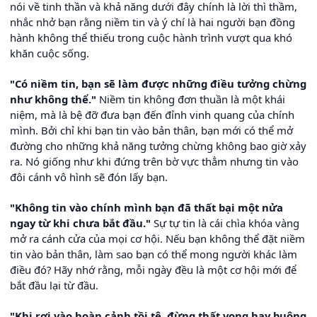
nói về tinh thần và khả năng dưới đây chính là lời thì thầm,
nhắc nhở bạn rằng niềm tin và ý chí là hai người bạn đồng
hành không thể thiếu trong cuộc hành trình vượt qua khó
khăn cuộc sống.
"Có niềm tin, bạn sẽ làm được những điều tưởng chừng
như không thể."
Niềm tin không đơn thuần là một khái
niệm, mà là bệ đỡ đưa bạn đến đỉnh vinh quang của chính
mình. Bởi chỉ khi bạn tin vào bản thân, bạn mới có thể mở
đường cho những khả năng tưởng chừng không bao giờ xảy
ra. Nó giống như khi đứng trên bờ vực thẳm nhưng tin vào
đôi cánh vô hình sẽ đón lấy bạn.
"Không tin vào chính mình bạn đã thất bại một nửa
ngay từ khi chưa bắt đầu."
Sự tự tin là cái chìa khóa vàng
mở ra cánh cửa của mọi cơ hội. Nếu bạn không thể đặt niềm
tin vào bản thân, làm sao bạn có thể mong người khác làm
điều đó? Hãy nhớ rằng, mỗi ngày đều là một cơ hội mới để
bắt đầu lại từ đầu.
"Khi rơi vào hoàn cảnh tồi tệ, đừng thất vọng hay buông