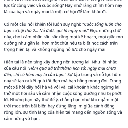
lực từ công việc và cuộc sống? Hãy nhớ rằng chính hôm nay
là của bạn và ngày mai là một cơ hội để làm khác đi.
Có một câu nói khiến tôi luôn suy nghĩ: "
Cuộc sống luôn cho
bạn cơ hội thứ 2… Nó được gọi là ngày mai.
" Đọc những chữ
này, chợt cảm nhận sâu sắc rằng mọi kế hoạch, mọi giấc mơ
dường như gần lại hơn một chút nếu ta biết học cách trân
trọng hiện tại và không ngừng nỗ lực cho ngày mai.
Hiện tại là nền tảng xây dựng nên tương lai. Như lời nhắc
của câu nói "
Hôm qua đã trở thành lịch sử, ngày mai chưa
đến, chỉ có hôm nay là của bạn.
"
Sự tập trung và nỗ lực hôm
nay sẽ tạo ra kết quả tốt đẹp mà bạn hằng mong đợi. Trong
một xã hội đầy hối hả và vội vã, cái khoảnh khắc ngừng lại,
thở một hơi sâu và cảm nhận cuộc sống dường như bị phớt
lờ. Nhưng bạn hãy thử để ý, chẳng hạn như khi ngắm mặt
trời mọc trên bãi biển hay đứng lặng im giữa cánh đồng
rộng lớn, sự tĩnh lặng của hiện tại mang đến nguồn sống và
cảm hứng vô hạn.