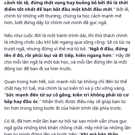
cảnh tồi tệ, đừng thất vọng hay buông bỏ bởi đó là thời
điểm tốt nhất để bạn bắt đầu một khởi đầu mới
." Bởi lẽ,
chính từ những vết thương, chúng ta học cách mạnh mẽ
hơn, biết đứng dậy từ chính nơi mình đã gục ngã.
Nếu như cuộc đời là một hành trình dài, thì thử thách chính
là những chiếc cầu khỉ bắt ngang qua sông rộng. Sẽ có lúc ta
trượt ngã, nhưng đừng vì thế mà từ bỏ. "
Ngã ở đâu, đứng
lên ở đó, rồi phủi bụi và đi tiếp, hiên ngang hơn
." Hãy để
cho mỗi lần ngã là một bài học, và mỗi lần đứng lên là một
động lực để bạn đi xa hơn trước.
Quan trọng hơn hết, sức mạnh nội tại không chỉ đến từ thể
chất hay trí tuệ, mà chính là sự kiên trì và ý chí vững vàng.
"
Sức mạnh đến từ sự cố gắng, kiên trì không phải từ cơ
bắp hay đầu óc
." Nhận thức được điều này sẽ giúp bạn tự
tin hơn trong từng bước đi của hành trình dài phía trước.
Có lẽ, đã hơn một lần bạn tự hỏi tại sao mình vẫn chưa gục
ngã giữa những khó khăn chồng chất. Hãy nhớ lại những lần
bạn tự mình đứng lên và bước tiếp: "
Khi mà bản thân