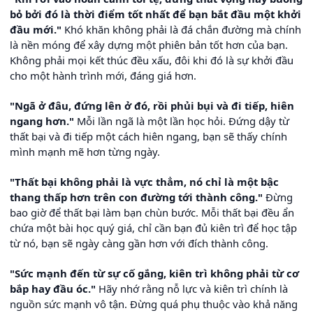
bỏ bởi đó là thời điểm tốt nhất để bạn bắt đầu một khởi
đầu mới."
Khó khăn không phải là đá chắn đường mà chính
là nền móng để xây dựng một phiên bản tốt hơn của bạn.
Không phải mọi kết thúc đều xấu, đôi khi đó là sự khởi đầu
cho một hành trình mới, đáng giá hơn.
"Ngã ở đâu, đứng lên ở đó, rồi phủi bụi và đi tiếp, hiên
ngang hơn."
Mỗi lần ngã là một lần học hỏi. Đứng dậy từ
thất bại và đi tiếp một cách hiên ngang, bạn sẽ thấy chính
mình mạnh mẽ hơn từng ngày.
"Thất bại không phải là vực thẳm, nó chỉ là một bậc
thang thấp hơn trên con đường tới thành công."
Đừng
bao giờ để thất bại làm bạn chùn bước. Mỗi thất bại đều ẩn
chứa một bài học quý giá, chỉ cần bạn đủ kiên trì để học tập
từ nó, bạn sẽ ngày càng gần hơn với đích thành công.
"Sức mạnh đến từ sự cố gắng, kiên trì không phải từ cơ
bắp hay đầu óc."
Hãy nhớ rằng nỗ lực và kiên trì chính là
nguồn sức mạnh vô tận. Đừng quá phụ thuộc vào khả năng