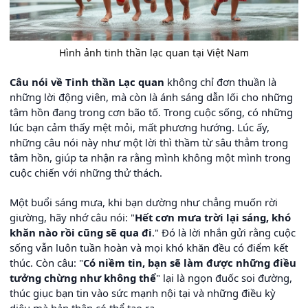
Hình ảnh tinh thần lạc quan tại Việt Nam
Câu nói về Tinh thần Lạc quan
không chỉ đơn thuần là
những lời động viên, mà còn là ánh sáng dẫn lối cho những
tâm hồn đang trong cơn bão tố. Trong cuộc sống, có những
lúc bạn cảm thấy mệt mỏi, mất phương hướng. Lúc ấy,
những câu nói này như một lời thì thầm từ sâu thẳm trong
tâm hồn, giúp ta nhận ra rằng mình không một mình trong
cuộc chiến với những thử thách.
Một buổi sáng mưa, khi bạn dường như chẳng muốn rời
giường, hãy nhớ câu nói: "
Hết cơn mưa trời lại sáng, khó
khăn nào rồi cũng sẽ qua đi
." Đó là lời nhắn gửi rằng cuộc
sống vẫn luôn tuần hoàn và mọi khó khăn đều có điểm kết
thúc. Còn câu: "
Có niềm tin, bạn sẽ làm được những điều
tưởng chừng như không thể
" lại là ngọn đuốc soi đường,
thúc giục bạn tin vào sức mạnh nội tại và những điều kỳ
diệu mà bản thân có thể tạo ra.