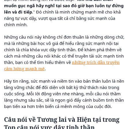
muốn gục ngã hãy nghĩ tại sao đó giờ bạn luôn tự đứng
lên và đi tiếp
." Đó chính là minh chứng mạnh mẽ cho khả
năng tự vực dậy, vượt qua tất cả chỉ bằng sức mạnh của
chính mình.
Những câu nói này không chỉ đơn thuần là những dòng chữ,
mà là những bài học vô giá để hiểu rằng sức mạnh nội tại
chính là chìa khóa vực dậy tinh thần. Để khám phá thêm về
cách mà những câu nói khác có thể truyền tải sức mạnh tinh
thần, bạn có thể tìm hiểu thêm về
những trích dẫn truyền
cảm hứng mạnh mẽ
.
Hãy tin rằng, sức mạnh và niềm tin vào bản thân luôn là nền
tảng vững chắc để đối diện với bất kỳ thử thách nào trong
cuộc sống. Mỗi lời động viên nhẹ nhàng, mỗi câu nói thầm
lặng nhưng sâu sắc, sẽ là ngọn gió đẩy cánh buồm tinh thần
bạn tiến xa hơn trên biển cả mênh mông của cuộc đời.
Câu nói về Tương lai và Hiện tại trong
Top câu nói vực dậy tinh thần