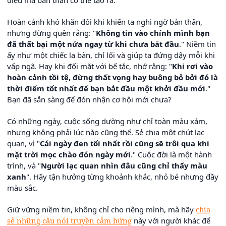
Hoàn cảnh khó khăn đôi khi khiến ta nghi ngờ bản thân,
nhưng đừng quên rằng: "
Không tin vào chính mình bạn
đã thất bại một nửa ngay từ khi chưa bắt đầu
." Niềm tin
ấy như một chiếc la bàn, chỉ lối và giúp ta đứng dậy mỗi khi
vấp ngã. Hay khi đối mặt với bế tắc, nhớ rằng: "
Khi rơi vào
hoàn cảnh tồi tệ, đừng thất vọng hay buông bỏ bởi đó là
thời điểm tốt nhất để bạn bắt đầu một khởi đầu mới
."
Bạn đã sẵn sàng để đón nhận cơ hội mới chưa?
Có những ngày, cuộc sống dường như chỉ toàn màu xám,
nhưng không phải lúc nào cũng thế. Sẻ chia một chút lạc
quan, vì "
Cái ngày đen tối nhất rồi cũng sẽ trôi qua khi
mặt trời mọc chào đón ngày mới
." Cuộc đời là một hành
trình, và "
Người lạc quan nhìn đâu cũng chỉ thấy màu
xanh
". Hãy tận hưởng từng khoảnh khắc, nhỏ bé nhưng đầy
màu sắc.
Giữ vững niềm tin, không chỉ cho riêng mình, mà hãy
chia
sẻ những câu nói truyền cảm hứng
này với người khác để