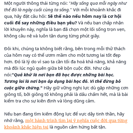
Một người thông thái từng nói: "
Hãy sống qua mỗi ngày như
thể đó là ngày cuối cùng ta sống.
" Với mỗi khoảnh khắc đi
qua, hãy đặt câu hỏi:
Sẽ thế nào nếu hôm nay là cơ hội
cuối để say những điều bạn yêu?
Và nếu bạn chấp nhận
lời khuyên này, nghĩa là bạn đã chọn một lối sống trọn vẹn,
không câu nệ và luôn tận dụng từng phút giây.
Đôi khi, chúng ta không biết rằng, bên trong mỗi thử thách
của hôm nay có thể ươm mầm cho một tương lai tốt đẹp
hơn. Đó là lý do vì sao ta cần tối đa hoá khả năng, khả năng
mà đôi lúc ngủ quên giữa bề bộn cuộc đời. Như câu
nói:
"
Quá khứ là nơi bạn đã học được những bài học.
Tương lai là nơi bạn áp dụng bài học đó. Vì thế đừng bỏ
cuộc giữa chừng.
"
Hãy giữ vững nghị lực dù gặp những cơn
giông tố, bởi giông tố không phải là dấu chấm hết, mà là bài
kiểm tra cho sự kiên định và lòng dũng cảm.
Nếu bạn đang tìm kiếm động lực để vực dậy tinh thần, hãy
nhớ rằng,
một hành trình tìm lại ý nghĩa cuộc đời qua từng
khoảnh khắc hiện tại
là nguồn cảm hứng bất tận.