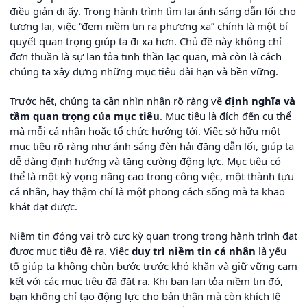
điều giản dị ấy. Trong hành trình tìm lại ánh sáng dẫn lối cho
tương lai, việc “đem niềm tin ra phương xa” chính là một bí
quyết quan trọng giúp ta đi xa hơn. Chủ đề này không chỉ
đơn thuần là sự lan tỏa tinh thần lạc quan, mà còn là cách
chúng ta xây dựng những mục tiêu dài hạn và bền vững.
Trước hết, chúng ta cần nhìn nhận rõ ràng về
định nghĩa và
tầm quan trọng của mục tiêu
. Mục tiêu là đích đến cụ thể
mà mỗi cá nhân hoặc tổ chức hướng tới. Việc sở hữu một
mục tiêu rõ ràng như ánh sáng đèn hải đăng dẫn lối, giúp ta
dễ dàng định hướng và tăng cường động lực. Mục tiêu có
thể là một kỳ vọng nâng cao trong công việc, một thành tựu
cá nhân, hay thậm chí là một phong cách sống mà ta khao
khát đạt được.
Niềm tin đóng vai trò cực kỳ quan trọng trong hành trình đạt
được mục tiêu đề ra. Việc
duy trì niềm tin cá nhân
là yếu
tố giúp ta không chùn bước trước khó khăn và giữ vững cam
kết với các mục tiêu đã đặt ra. Khi bạn lan tỏa niềm tin đó,
bạn không chỉ tạo động lực cho bản thân mà còn khích lệ