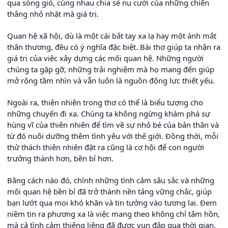
qua sóng gió, cùng nhau chia sẻ nụ cười của những chiến
thắng nhỏ nhặt mà giá trị.
Quan hệ xã hội, dù là một cái bắt tay xa lạ hay một ánh mắt
thân thương, đều có ý nghĩa đặc biệt. Bài thơ giúp ta nhận ra
giá trị của việc xây dựng các mối quan hệ. Những người
chúng ta gặp gỡ, những trải nghiệm mà họ mang đến giúp
mở rộng tầm nhìn và vẫn luôn là nguồn động lực thiết yếu.
Ngoài ra, thiên nhiên trong thơ có thể là biểu tượng cho
những chuyến đi xa. Chúng ta không ngừng khám phá sự
hùng vĩ của thiên nhiên để tìm về sự nhỏ bé của bản thân và
từ đó nuôi dưỡng thêm tình yêu với thế giới. Đồng thời, mỗi
thử thách thiên nhiên đặt ra cũng là cơ hội để con người
trưởng thành hơn, bền bỉ hơn.
Bằng cách nào đó, chính những tình cảm sâu sắc và những
mối quan hệ bền bỉ đã trở thành nền tảng vững chắc, giúp
bạn lướt qua mọi khó khăn và tin tưởng vào tương lai. Đem
niềm tin ra phương xa là việc mang theo không chỉ tâm hồn,
mà cả tình cảm thiêng liêng đã được vun đắp qua thời gian.