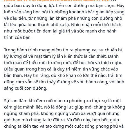
giúp bạn duy trì động lực trên con đường mà bạn chọn. Hãy
luôn sẵn sàng học hỏi từ những khoảnh khắc giao tiếp vụng
về đầu tiên, từ những lần khám phá những con đường nhỏ
lắt léo giữa lòng thành phố xa lạ. Nhìn nhận mỗi thử thách
như một bước tiến đem lại giá trị và sức mạnh cho hành
trình của bạn.
Trong hành trình mang niềm tin ra phương xa, sự chuẩn bị
kỹ lưỡng cả về mặt tâm lý lẫn kiến thức là cần thiết. Dành
thời gian để hiểu môi trường mới, để học hỏi và thích nghi.
Điều quan trọng hơn cả là duy trì niềm tin vững chắc vào
bản thân. Hãy tin rằng, dù khó khăn có lớn thế nào, trái tim
dũng cảm vẫn sẽ tìm thấy đường về với thành công, với ánh
sáng cuối con đường.
Sự can đảm khi đem niềm tin ra phương xa thực sự là một
cảm giác mãnh liệt. Nó là động lực giúp mỗi chúng ta không
ngừng khám phá, không ngừng vươn xa vượt qua những
giới hạn mà chúng ta tự đặt ra. Và điều này, hơn hết, giúp
chúng ta kiến tạo và tạo dựng một cuộc sống phong phú và