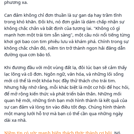
phương xa.
Can đảm không chỉ đơn thuần là sự gan dạ hay trầm tĩnh
trong khó khăn. Đôi khi, nó đơn giản là dám chấp nhận sự
không chắc chắn và bất định của tương lai. "Không có gì
mạnh hơn một trái tim sẵn sàng", một câu nói nổi tiếng từng
khơi gợi bao con tim phiêu lưu và khám phá. Chính trong sự
không chắc chắn đó, niềm tin trở thành ngọn hải đăng dẫn
đường qua cơn bão tố.
Khi đương đầu với một vùng đất lạ, đôi lúc bạn sẽ cảm thấy
lạc lõng và cô đơn. Ngôn ngữ, văn hóa, và những lối sống
mới có thể là một khóa học đầy thử thách cho trái tim.
Nhưng hãy nhớ rằng, mỗi khác biệt là một cơ hội để học hỏi,
để mở rộng kiến thức và phát triển bản thân. Những mối
quan hệ mới, những tình bạn mới hình thành là kết quả của
sự can đảm và lòng tin vào điều tốt đẹp. Chúng hình thành
một mạng lưới hỗ trợ mà bạn có thể cần qua những ngày
dài xa nhà.
Niềm tin có sức mạnh biến thách thức thành cơ hội
. Nó