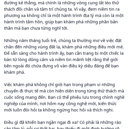
đường kẻ thẳng, mà chính là những vòng cung lắt léo thử
thách đôi chân và tâm trí chúng ta. Vì vậy, đem niềm tin ra
phương xa không chỉ là một hành trình địa lý mà còn là một
hành trình tâm hồn, giúp bạn khám phá những phần bản
thân mà bạn chưa từng nghĩ tới.
Những năm tháng tuổi trẻ, chúng ta thường mơ về việc đặt
chân đến những vùng đất lạ, khám phá những điều mới mẻ.
Để sẵn sàng cho hành trình ấy, bạn cần trang bị một chiếc la
bàn từ lòng dũng cảm và niềm tin mãnh liệt rằng thế giới
bên ngoài đó chứa đựng vô vàn điều kỳ diệu đáng để bạn
khám phá.
Việc khám phá không chỉ giới hạn trong phạm vi những
chuyến đi thực tế mà còn hiện diện trong từng thử thách mà
cuộc sống mang đến. Bạn có thể phiêu lưu trong chính nghề
nghiệp của mình, nơi hôm nay công nghệ mới, kiến thức
mới luôn đòi hỏi ta không ngừng học hỏi và thích nghi.
Điều gì đã khiến bạn ngần ngại đi xa? Có phải là những rào
cản tâm lý, nỗi sợ thất bại, hay thiếu đi một định hướng rõ