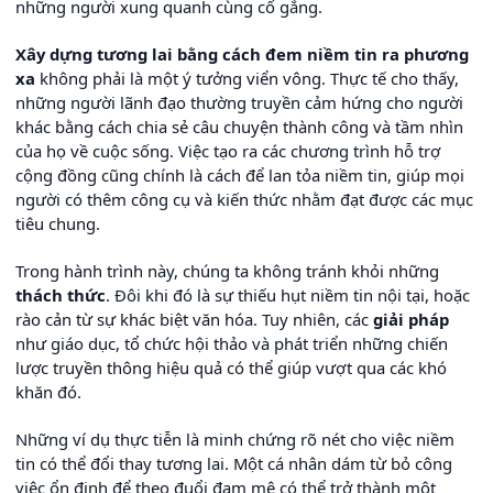
những người xung quanh cùng cố gắng.
Xây dựng tương lai bằng cách đem niềm tin ra phương
xa
không phải là một ý tưởng viển vông. Thực tế cho thấy,
những người lãnh đạo thường truyền cảm hứng cho người
khác bằng cách chia sẻ câu chuyện thành công và tầm nhìn
của họ về cuộc sống. Việc tạo ra các chương trình hỗ trợ
cộng đồng cũng chính là cách để lan tỏa niềm tin, giúp mọi
người có thêm công cụ và kiến thức nhằm đạt được các mục
tiêu chung.
Trong hành trình này, chúng ta không tránh khỏi những
thách thức
. Đôi khi đó là sự thiếu hụt niềm tin nội tại, hoặc
rào cản từ sự khác biệt văn hóa. Tuy nhiên, các
giải pháp
như giáo dục, tổ chức hội thảo và phát triển những chiến
lược truyền thông hiệu quả có thể giúp vượt qua các khó
khăn đó.
Những ví dụ thực tiễn là minh chứng rõ nét cho việc niềm
tin có thể đổi thay tương lai. Một cá nhân dám từ bỏ công
việc ổn định để theo đuổi đam mê có thể trở thành một