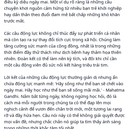
điều kỳ diệu ngày mai. Một ví dụ rõ ràng là những câu
chuyện khơi nguồn cảm hứng từ nhiều bạn trẻ khởi nghiệp
hay dấn thân theo đuổi đam mê bất chấp những khó khăn
trước mắt.
Các câu động lực không chỉ thúc đẩy sự phát triển cá nhân
mà còn tạo ra sự thay đổi tích cực trong xã hội. Chúng làm
tăng cường sức mạnh của cộng đồng, nhất là trong những
thời điểm đầy thử thách như dịch bệnh hay thảm họa thiên
nhiên. Đoàn kết có thể làm nên kỳ tích, và đôi khi chỉ cần
một câu động viên đủ sức nối kết hàng triệu trái tim.
Lời kết của những câu động lực thường giản dị nhưng ẩn
chứa động lực mạnh mẽ: 'Hãy sống như thể bạn sẽ chết vào
ngày mai. Hãy học như thể bạn sẽ sống mãi mãi.' - Mahatma
Gandhi. Nắm bắt từng ngày, không ngừng học hỏi, đó là
cách mà mỗi người trong chúng ta có thể đạp lên mọi
nghịch cảnh để vươn đến chân trời mới, một tương lai rạng
rỡ và đầy hứa hẹn. Câu nói này có thể không giải quyết được
mọi vấn đề, nhưng chắc chắn nó giúp ta tìm thấy ánh sáng
trong những thời khắc tăm tối nhất.