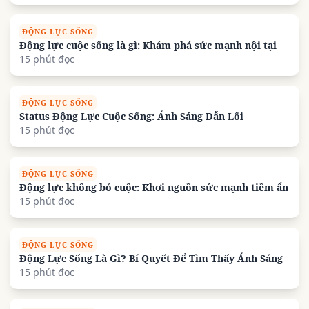
ĐỘNG LỰC SỐNG
Động lực cuộc sống là gì: Khám phá sức mạnh nội tại
15 phút đọc
ĐỘNG LỰC SỐNG
Status Động Lực Cuộc Sống: Ánh Sáng Dẫn Lối
15 phút đọc
ĐỘNG LỰC SỐNG
Động lực không bỏ cuộc: Khơi nguồn sức mạnh tiềm ẩn
15 phút đọc
ĐỘNG LỰC SỐNG
Động Lực Sống Là Gì? Bí Quyết Để Tìm Thấy Ánh Sáng
15 phút đọc