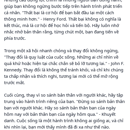
giúp bạn không ngừng bước tiếp trên hành trình phát triển
cá nhân. "Thất bại là cơ hội để bạn bắt đầu lại một cách
thông minh hơn." - Henry Ford. Thất bại không có nghĩa là
kết thúc, mà là cơ hội để học hỏi và tiến bộ. Hãy luôn nhớ
nhắc nhở bản thân rằng, từng chút một, bạn đang tiến về
phía trước.
Trong một xã hội nhanh chóng và thay đổi không ngừng,
"Thay đổi là quy luật của cuộc sống. Những ai chỉ nhìn về
quá khứ hoặc hiện tại chắc chắn sẽ bỏ lỡ tương lai." - John F.
Kennedy. Thay đổi là không thể tránh khỏi, và chỉ khi chúng
ta chấp nhận và thích nghi, tương lai mới có thể mở rộng
trước mắt.
Cuối cùng, thay vì so sánh bản thân với người khác, hãy tập
trung vào hành trình riêng của bạn. "Đừng so sánh bản thân
bạn với người khác. Hãy so sánh bản thân bạn của ngày
hôm nay với bản thân bạn của ngày hôm qua." - Khuyết
danh. Cuộc sống là một hành trình không ai giống ai, và chỉ
khi nhìn lại, bạn mới thấy mình đã đi xa như thế nào.