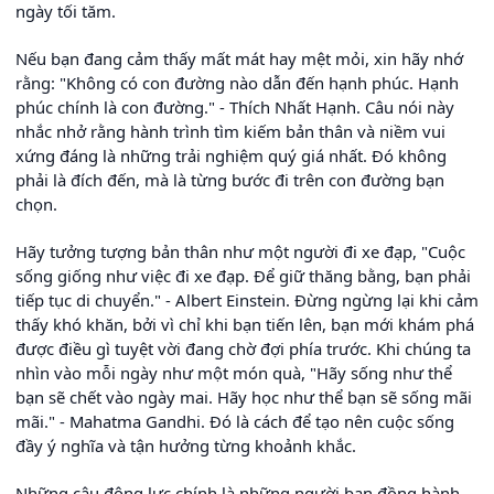
ngày tối tăm.
Nếu bạn đang cảm thấy mất mát hay mệt mỏi, xin hãy nhớ
rằng: "Không có con đường nào dẫn đến hạnh phúc. Hạnh
phúc chính là con đường." - Thích Nhất Hạnh. Câu nói này
nhắc nhở rằng hành trình tìm kiếm bản thân và niềm vui
xứng đáng là những trải nghiệm quý giá nhất. Đó không
phải là đích đến, mà là từng bước đi trên con đường bạn
chọn.
Hãy tưởng tượng bản thân như một người đi xe đạp, "Cuộc
sống giống như việc đi xe đạp. Để giữ thăng bằng, bạn phải
tiếp tục di chuyển." - Albert Einstein. Đừng ngừng lại khi cảm
thấy khó khăn, bởi vì chỉ khi bạn tiến lên, bạn mới khám phá
được điều gì tuyệt vời đang chờ đợi phía trước. Khi chúng ta
nhìn vào mỗi ngày như một món quà, "Hãy sống như thể
bạn sẽ chết vào ngày mai. Hãy học như thể bạn sẽ sống mãi
mãi." - Mahatma Gandhi. Đó là cách để tạo nên cuộc sống
đầy ý nghĩa và tận hưởng từng khoảnh khắc.
Những câu động lực chính là những người bạn đồng hành,