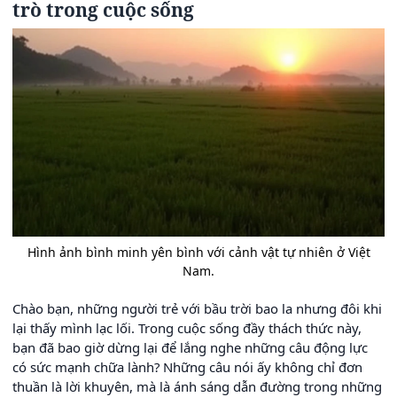
trò trong cuộc sống
Hình ảnh bình minh yên bình với cảnh vật tự nhiên ở Việt
Nam.
Chào bạn, những người trẻ với bầu trời bao la nhưng đôi khi
lại thấy mình lạc lối. Trong cuộc sống đầy thách thức này,
bạn đã bao giờ dừng lại để lắng nghe những câu động lực
có sức mạnh chữa lành? Những câu nói ấy không chỉ đơn
thuần là lời khuyên, mà là ánh sáng dẫn đường trong những