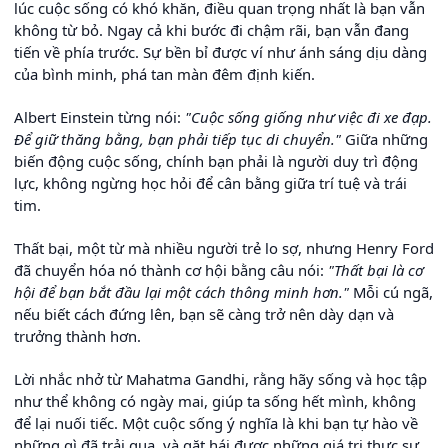
lúc cuộc sống có khó khăn, điều quan trọng nhất là bạn vẫn
không từ bỏ. Ngay cả khi bước đi chậm rãi, bạn vẫn đang
tiến về phía trước. Sự bền bỉ được ví như ánh sáng dịu dàng
của bình minh, phá tan màn đêm định kiến.
Albert Einstein từng nói:
"Cuộc sống giống như việc đi xe đạp.
Để giữ thăng bằng, bạn phải tiếp tục di chuyển."
Giữa những
biến động cuộc sống, chính bạn phải là người duy trì động
lực, không ngừng học hỏi để cân bằng giữa trí tuệ và trái
tim.
Thất bại, một từ mà nhiều người trẻ lo sợ, nhưng Henry Ford
đã chuyển hóa nó thành cơ hội bằng câu nói:
"Thất bại là cơ
hội để bạn bắt đầu lại một cách thông minh hơn."
Mỗi cú ngã,
nếu biết cách đứng lên, bạn sẽ càng trở nên dày dạn và
trưởng thành hơn.
Lời nhắc nhở từ Mahatma Gandhi, rằng hãy sống và học tập
như thể không có ngày mai, giúp ta sống hết mình, không
để lại nuối tiếc. Một cuộc sống ý nghĩa là khi bạn tự hào về
những gì đã trải qua, và gặt hái được những giá trị thực sự