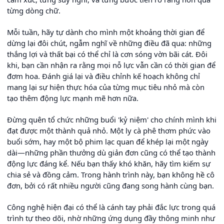
từng dòng chữ.
Mỗi tuần, hãy tự dành cho mình một khoảng thời gian để
dừng lại đôi chút, ngẫm nghĩ về những điều đã qua: những
thắng lợi và thất bại có thể chỉ là cơn sóng vờn bãi cát. Đôi
khi, bạn cần nhận ra rằng mọi nỗ lực vẫn cần có thời gian để
đơm hoa. Đánh giá lại và điều chỉnh kế hoạch không chỉ
mang lại sự hiện thực hóa của từng mục tiêu nhỏ mà còn
tạo thêm động lực mạnh mẽ hơn nữa.
Đừng quên tổ chức những buổi 'kỷ niệm' cho chính mình khi
đạt được một thành quả nhỏ. Một ly cà phê thơm phức vào
buổi sớm, hay một bộ phim lạc quan để khép lại một ngày
dài—những phần thưởng dù giản đơn cũng có thể tạo thành
động lực đáng kể. Nếu bạn thấy khó khăn, hãy tìm kiếm sự
chia sẻ và đồng cảm. Trong hành trình này, bạn không hề cô
đơn, bởi có rất nhiều người cũng đang song hành cùng bạn.
Công nghệ hiện đại có thể là cánh tay phải đắc lực trong quá
trình tự theo dõi, nhờ những ứng dụng đầy thông minh như