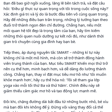
Bạn đã bao giờ ngồi xuống, lặng lẽ bên tách trà, và đặt câu
hỏi: 'Điều gì thực sự quan trọng với tôi trong cuộc sống này?'
Xác định giá trị và lý do là bước đầu tiên vô cùng quan trọng.
Hãy để những điều bạn trân trọng, những lý tưởng bạn theo
đuổi trở thành ngọn đèn chỉ đường. Chẳng hạn, nếu một
mối quan hệ tốt đẹp là trọng tâm của bạn, hãy tìm kiếm
những thói quen nuôi dưỡng sự kết nối đó, như dành thời
gian trò chuyện cùng gia đình hay bạn bè.
Tiếp theo, áp dụng nguyên tắc SMART – những kí tự này
không chỉ là một mô hình, mà còn sẽ trở thành đồng hành
viên trung thành của bạn. Mục tiêu SMART khiến mọi thứ trở
nên cụ thể hơn, minh bạch hơn, và dễ dàng đo lường thành
công. Chẳng hạn, thay vì đặt mục tiêu mơ hồ như 'tôi muốn
khỏe mạnh hơn', hãy cụ thể hóa nó: 'Tôi sẽ tham gia lớp
yoga vào mỗi tối thứ Ba và thứ Năm'. Chính điều này sẽ
giảm thiểu cảm giác mơ hồ và tạo động lực mạnh mẽ.
Đôi khi, chặng đường dài bắt đầu từ những bước nhỏ, bé xíu
mà bạn đôi khi không để ý. Đừng vội vàng thay đổi cả thế