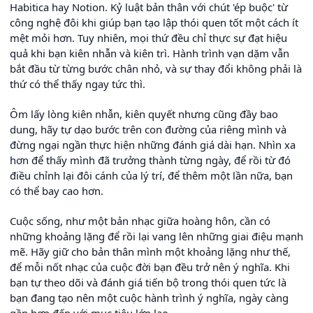
Habitica hay Notion. Kỷ luật bản thân với chút 'ép buộc' từ
công nghệ đôi khi giúp bạn tạo lập thói quen tốt một cách ít
mệt mỏi hơn. Tuy nhiên, mọi thứ đều chỉ thực sự đạt hiệu
quả khi bạn kiên nhẫn và kiên trì. Hành trình vạn dặm vẫn
bắt đầu từ từng bước chân nhỏ, và sự thay đổi không phải là
thứ có thể thấy ngay tức thì.
Ôm lấy lòng kiên nhẫn, kiên quyết nhưng cũng đầy bao
dung, hãy tự dạo bước trên con đường của riêng mình và
đừng ngại ngần thực hiện những đánh giá dài hạn. Nhìn xa
hơn để thấy mình đã trưởng thành từng ngày, để rồi từ đó
điều chỉnh lại đôi cánh của lý trí, để thêm một lần nữa, bạn
có thể bay cao hơn.
Cuộc sống, như một bản nhạc giữa hoàng hôn, cần có
những khoảng lặng để rồi lại vang lên những giai điệu mạnh
mẽ. Hãy giữ cho bản thân mình một khoảng lặng như thế,
để mỗi nốt nhạc của cuộc đời bạn đều trở nên ý nghĩa. Khi
bạn tự theo dõi và đánh giá tiến bộ trong thói quen tức là
bạn đang tạo nên một cuộc hành trình ý nghĩa, ngày càng
gần hơn đến với mục tiêu lớn lao.