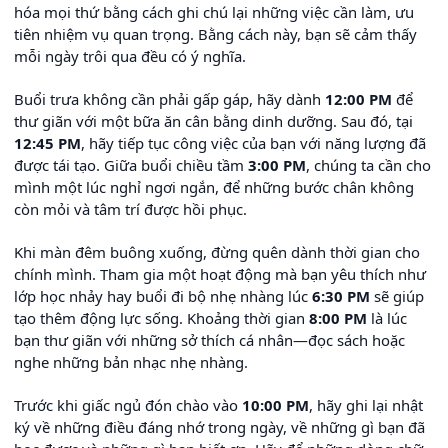
hóa mọi thứ bằng cách ghi chú lại những việc cần làm, ưu
tiên nhiệm vụ quan trọng. Bằng cách này, bạn sẽ cảm thấy
mỗi ngày trôi qua đều có ý nghĩa.
Buổi trưa không cần phải gấp gáp, hãy dành
12:00 PM
để
thư giãn với một bữa ăn cân bằng dinh dưỡng. Sau đó, tại
12:45 PM
, hãy tiếp tục công việc của bạn với năng lượng đã
được tái tạo. Giữa buổi chiều tầm
3:00 PM
, chúng ta cần cho
mình một lúc nghỉ ngơi ngắn, để những bước chân không
còn mỏi và tâm trí được hồi phục.
Khi màn đêm buông xuống, đừng quên dành thời gian cho
chính mình. Tham gia một hoạt động mà bạn yêu thích như
lớp học nhảy hay buổi đi bộ nhẹ nhàng lúc
6:30 PM
sẽ giúp
tạo thêm động lực sống. Khoảng thời gian
8:00 PM
là lúc
bạn thư giãn với những sở thích cá nhân—đọc sách hoặc
nghe những bản nhạc nhẹ nhàng.
Trước khi giấc ngủ đón chào vào
10:00 PM
, hãy ghi lại nhật
ký về những điều đáng nhớ trong ngày, về những gì bạn đã