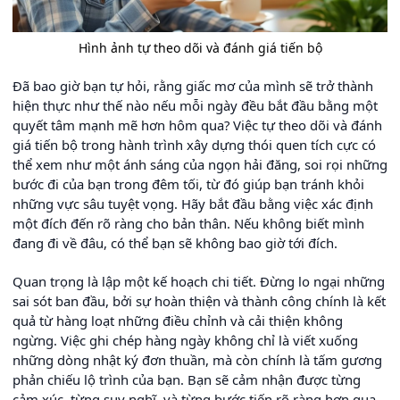
Hình ảnh tự theo dõi và đánh giá tiến bộ
Đã bao giờ bạn tự hỏi, rằng giấc mơ của mình sẽ trở thành
hiện thực như thế nào nếu mỗi ngày đều bắt đầu bằng một
quyết tâm mạnh mẽ hơn hôm qua? Việc tự theo dõi và đánh
giá tiến bộ trong hành trình xây dựng thói quen tích cực có
thể xem như một ánh sáng của ngọn hải đăng, soi rọi những
bước đi của bạn trong đêm tối, từ đó giúp bạn tránh khỏi
những vực sâu tuyệt vọng. Hãy bắt đầu bằng việc xác định
một đích đến rõ ràng cho bản thân. Nếu không biết mình
đang đi về đâu, có thể bạn sẽ không bao giờ tới đích.
Quan trọng là lập một kế hoạch chi tiết. Đừng lo ngại những
sai sót ban đầu, bởi sự hoàn thiện và thành công chính là kết
quả từ hàng loạt những điều chỉnh và cải thiện không
ngừng. Việc ghi chép hàng ngày không chỉ là viết xuống
những dòng nhật ký đơn thuần, mà còn chính là tấm gương
phản chiếu lộ trình của bạn. Bạn sẽ cảm nhận được từng
cảm xúc, từng suy nghĩ, và từng bước tiến rõ ràng hơn qua