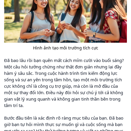
Hình ảnh tạo môi trường tích cực
Đã bao lâu rồi bạn quên mất cách mỉm cười vào buổi sáng?
Một câu hỏi tưởng chừng như thật đơn giản nhưng lại đầy
hàm ý sâu sắc. Trong cuộc hành trình tìm kiếm động lực
sống và sự an yên trong tâm hồn, tạo một môi trường tích
cực không chỉ là công cụ trợ giúp, mà còn là mở đầu của
một sự thay đổi lớn. Điều này đòi hỏi sự chú ý tới cả không
gian vật lý xung quanh và không gian tinh thần bên trong
tâm trí ta.
Bước đầu tiên là xác định rõ ràng mục tiêu của bạn. Đã bao
giờ bạn tự hỏi mình thực sự muốn gì và cuộc sống mà bạn
mơ ước ra sao? Hãy thử tưởng tượng và viết ra những mục