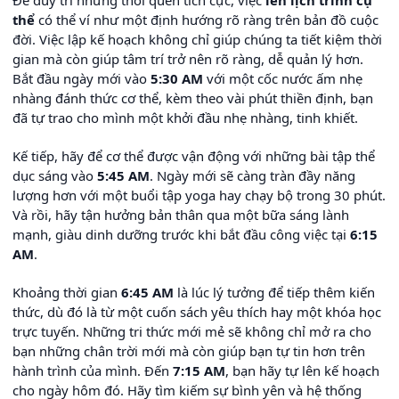
Để duy trì những thói quen tích cực, việc
lên lịch trình cụ
thể
có thể ví như một định hướng rõ ràng trên bản đồ cuộc
đời. Việc lập kế hoạch không chỉ giúp chúng ta tiết kiệm thời
gian mà còn giúp tâm trí trở nên rõ ràng, dễ quản lý hơn.
Bắt đầu ngày mới vào
5:30 AM
với một cốc nước ấm nhẹ
nhàng đánh thức cơ thể, kèm theo vài phút thiền định, bạn
đã tự trao cho mình một khởi đầu nhẹ nhàng, tinh khiết.
Kế tiếp, hãy để cơ thể được vận động với những bài tập thể
dục sáng vào
5:45 AM
. Ngày mới sẽ càng tràn đầy năng
lượng hơn với một buổi tập yoga hay chạy bộ trong 30 phút.
Và rồi, hãy tận hưởng bản thân qua một bữa sáng lành
mạnh, giàu dinh dưỡng trước khi bắt đầu công việc tại
6:15
AM
.
Khoảng thời gian
6:45 AM
là lúc lý tưởng để tiếp thêm kiến
thức, dù đó là từ một cuốn sách yêu thích hay một khóa học
trực tuyến. Những tri thức mới mẻ sẽ không chỉ mở ra cho
bạn những chân trời mới mà còn giúp bạn tự tin hơn trên
hành trình của mình. Đến
7:15 AM
, bạn hãy tự lên kế hoạch
cho ngày hôm đó. Hãy tìm kiếm sự bình yên và hệ thống