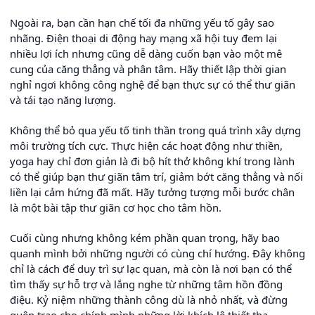
Ngoài ra, bạn cần hạn chế tối đa những yếu tố gây sao
nhãng. Điện thoại di động hay mạng xã hội tuy đem lại
nhiều lợi ích nhưng cũng dễ dàng cuốn bạn vào một mê
cung của căng thẳng và phân tâm. Hãy thiết lập thời gian
nghỉ ngơi không công nghệ để bạn thực sự có thể thư giãn
và tái tạo năng lượng.
Không thể bỏ qua yếu tố tinh thần trong quá trình xây dựng
môi trường tích cực. Thực hiện các hoạt động như thiền,
yoga hay chỉ đơn giản là đi bộ hít thở không khí trong lành
có thể giúp bạn thư giãn tâm trí, giảm bớt căng thẳng và nối
liền lại cảm hứng đã mất. Hãy tưởng tượng mỗi bước chân
là một bài tập thư giãn cơ học cho tâm hồn.
Cuối cùng nhưng không kém phần quan trọng, hãy bao
quanh mình bởi những người có cùng chí hướng. Đây không
chỉ là cách để duy trì sự lạc quan, mà còn là nơi bạn có thể
tìm thấy sự hỗ trợ và lắng nghe từ những tâm hồn đồng
điệu. Kỷ niệm những thành công dù là nhỏ nhất, và đừng
quên trao cho chính mình những lời khích lệ thiết tha.